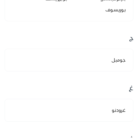
بوريسوف
ج
جوميل
غ
غرودنو