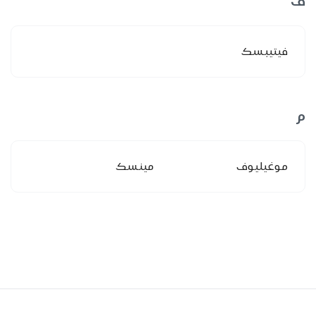
ف
فيتيبسك
م
موغيليوف
مينسك