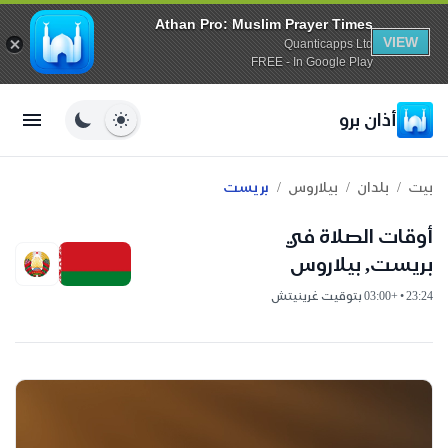
Athan Pro: Muslim Prayer Times
VIEW
Quanticapps Ltd
FREE - In Google Play
أذان برو
/
/
/
بيت
بلدان
بيلاروس
بريست
أوقات الصلاة في
بريست, بيلاروس
23:24 • +03:00 بتوقيت غرينيتش