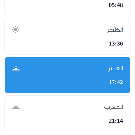
05:48
الظهر
13:36
العصر
17:42
المغرب
21:14