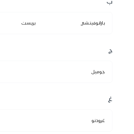
ب
بارانوفيتشي
بريست
ج
جوميل
غ
غرودنو