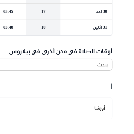
30 احد
17
03:45
31 اثنين
18
03:48
أوقات الصلاة في مدن أخرى في بيلاروس
يبحث
أ
أورشا