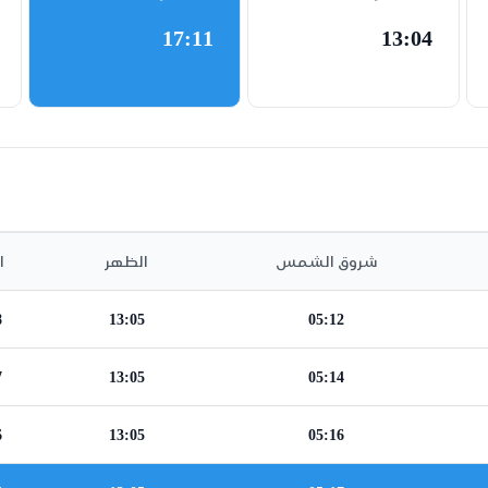
17:11
13:04
شروق الشمس
الظهر
ا
8
13:05
05:12
7
13:05
05:14
6
13:05
05:16