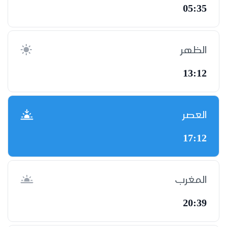
05:35
الظهر
13:12
العصر
17:12
المغرب
20:39