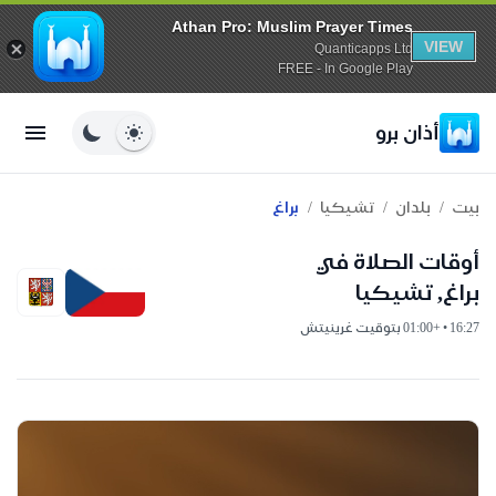
Athan Pro: Muslim Prayer Times
VIEW
Quanticapps Ltd
FREE - In Google Play
أذان برو
/
/
/
بيت
بلدان
تشيكيا
براغ
أوقات الصلاة في
براغ, تشيكيا
16:27 • +01:00 بتوقيت غرينيتش