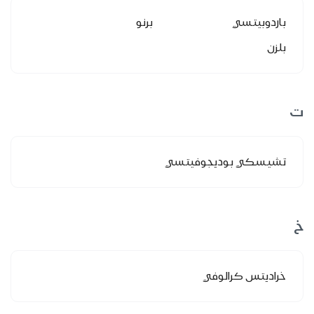
باردوبيتسي
برنو
بلزن
ت
تشيسكي بوديجوفيتسي
خ
خراديتس كرالوفي