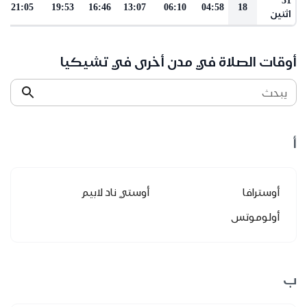
21:05
19:53
16:46
13:07
06:10
04:58
18
اثنين
أوقات الصلاة في مدن أخرى في تشيكيا
يبحث
أ
أوسترافا
أوستي ناد لابيم
أولوموتس
ب