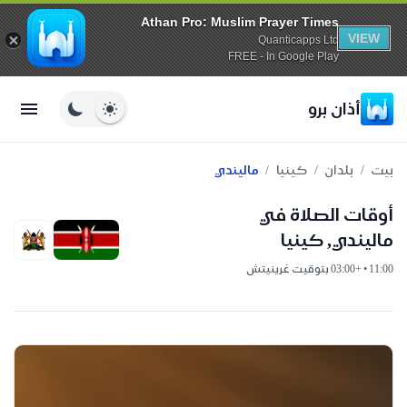
Athan Pro: Muslim Prayer Times
VIEW
Quanticapps Ltd
FREE - In Google Play
أذان برو
/
/
/
بيت
بلدان
كينيا
ماليندي
أوقات الصلاة في
ماليندي, كينيا
11:00 • +03:00 بتوقيت غرينيتش