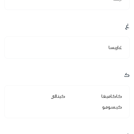
غ
غاريسا
ك
كاكاميغا
كيتالي
كيسومو