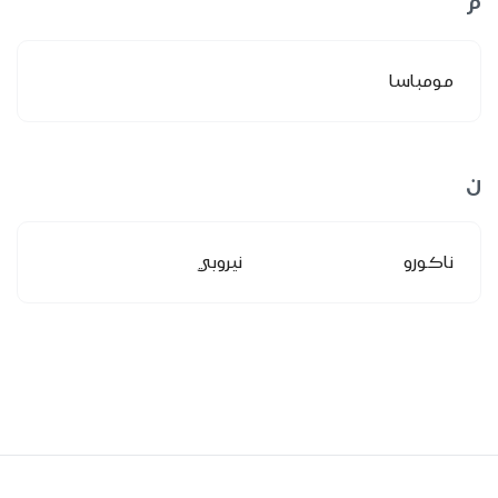
م
مومباسا
ن
ناكورو
نيروبي