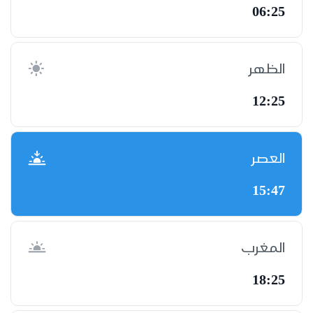
06:25
الظهر
12:25
العصر
15:47
المغرب
18:25