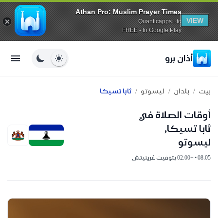
Athan Pro: Muslim Prayer Times
VIEW
Quanticapps Ltd
FREE - In Google Play
أذان برو
/
/
/
بيت
بلدان
ليسوتو
ثابا تسيكا
أوقات الصلاة في
ثابا تسيكا,
ليسوتو
08:05 • +02:00 بتوقيت غرينيتش