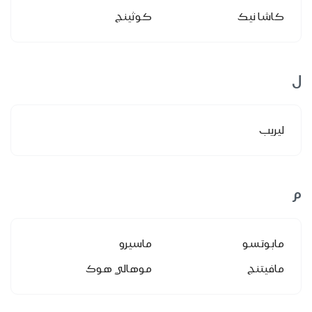
كاشا نيك
كوثينج
ل
ليريب
م
مابوتسو
ماسيرو
مافيتنج
موهالي هوك