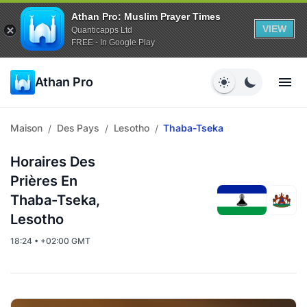
Athan Pro: Muslim Prayer Times
VIEW
Quanticapps Ltd
FREE - In Google Play
Athan Pro
Maison
Des Pays
Lesotho
Thaba-Tseka
/
/
/
Horaires Des
Prières En
Thaba-Tseka,
Lesotho
18:24 • +02:00 GMT