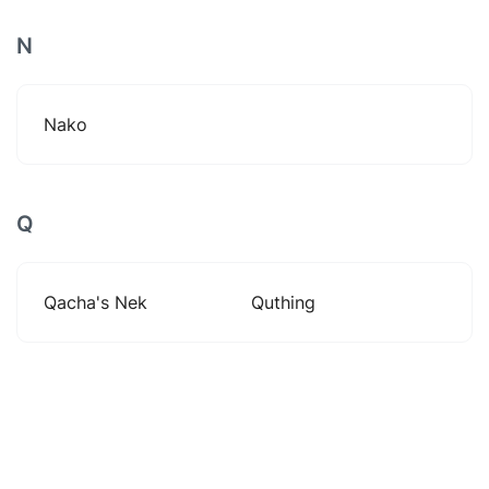
N
Nako
Q
Qacha's Nek
Quthing