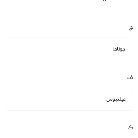
ج
جونافا
ف
فيلنيوس
ك