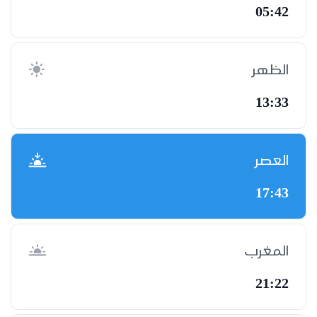
05:42
الظهر
13:33
العصر
17:43
المغرب
21:22