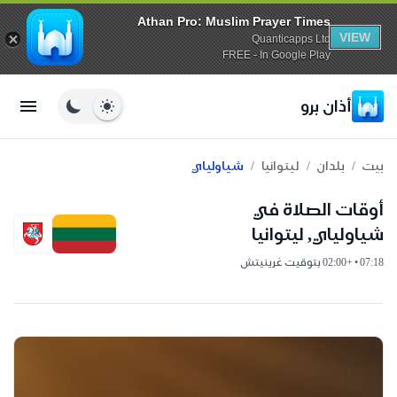
Athan Pro: Muslim Prayer Times
VIEW
Quanticapps Ltd
FREE - In Google Play
أذان برو
/
/
/
بيت
بلدان
ليتوانيا
شياولياي
أوقات الصلاة في
شياولياي, ليتوانيا
07:18 • +02:00 بتوقيت غرينيتش