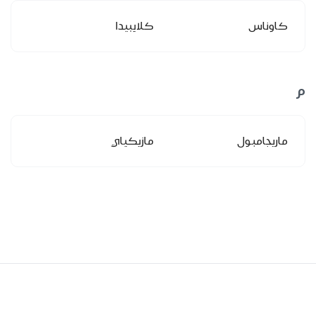
كاوناس
كلايبيدا
م
ماريجامبول
مازيكياي