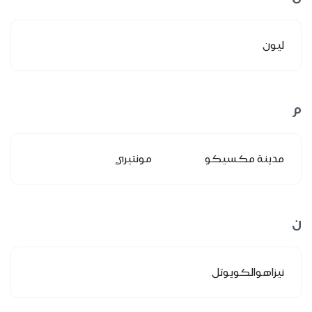
ليون
م
مدينة مكسيكو
مونتيري
ن
نيزاهوالكويوتل