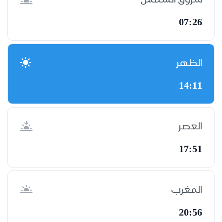
07:26
الظهر
14:11
العصر
17:51
المغرب
20:56