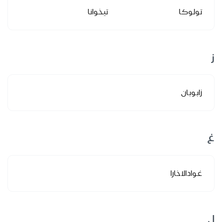
تولوكا
تيخوانا
ز
زابوبان
غ
غوادالاخارا
ل