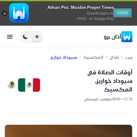
Athan Pro: Muslim Prayer Times
VIEW
Quanticapps Ltd
FREE - In Google Play
أذان برو
/
/
/
بيت
بلدان
المكسيك
سيوداد خواريز
أوقات الصلاة في
سيوداد خواريز,
المكسيك
21:50 • -08:00 بتوقيت غرينيتش