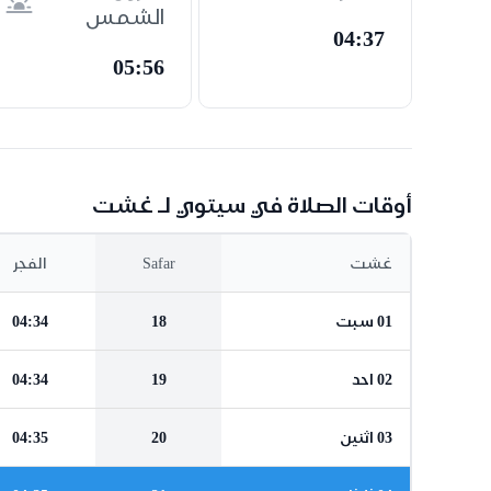
الشمس
04:37
05:56
أوقات الصلاة في سيتوي لـ غشت
غشت
Safar
الفجر
01 سبت
18
04:34
02 احد
19
04:34
03 اثنين
20
04:35