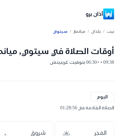
أذان برو
/
/
/
بيت
بلدان
ميانمار
سيتوي
أوقات الصلاة في سيتوي, ميانما
09:38 • +06:30 بتوقيت غرينيتش
اليوم
الصلاة القادمة في 01:28:55
الفجر
شروق