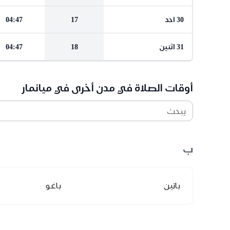
30 احد
17
04:47
31 اثنين
18
04:47
أوقات الصلاة في مدن أخرى في ميانمار
يبحث
ب
باتين
باغو