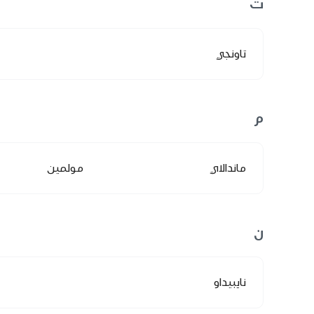
ت
تاونجي
م
ماندالاي
مولمين
ن
نايبيداو