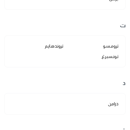
ت
ترومسو
تروندهايم
تونسبرغ
د
درامن