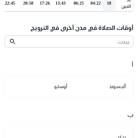
22:45
20:50
17:26
13:43
06:25
04:22
18
اثنين
أوقات الصلاة في مدن أخرى في النرويج
يبحث
أ
أليسوند
أوسلو
ب
برغن