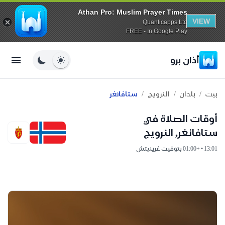
Athan Pro: Muslim Prayer Times
VIEW
Quanticapps Ltd
FREE - In Google Play
أذان برو
/
/
/
بيت
بلدان
النرويج
ستافانغر
أوقات الصلاة في
ستافانغر, النرويج
13:01 • +01:00 بتوقيت غرينيتش