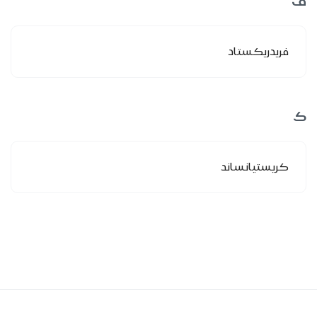
ف
فريدريكستاد
ك
كريستيانساند