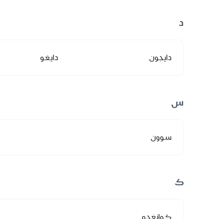
د
دايجون
دايغو
س
سوون
ك
كوانغجو