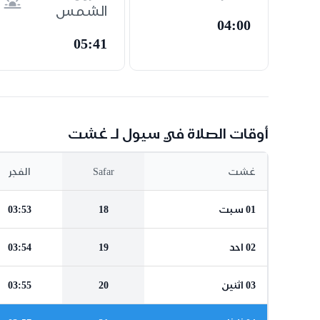
الشمس
04:00
05:41
أوقات الصلاة في سيول لـ غشت
غشت
Safar
الفجر
01 سبت
18
03:53
02 احد
19
03:54
03 اثنين
20
03:55