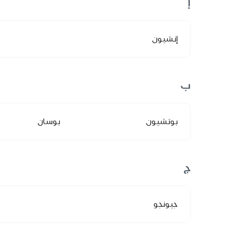
إ
إنشيون
ب
بوتشيون
بوسان
ج
جيونجو