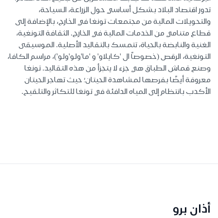
تدور اقتصاد البلاد بشكل أساسي حول الزراعة، السياحة،
والتحويلات المالية من مجتمعات تونغا في الخارج، بالإضافة إلى
قطاع متنامي من الخدمات المالية في الخارج. الثقافة التونغية،
الغنية والنابضة بالحياة، تتمسك بالتقاليد الأصلية. الموسيقى
التونغية، الرقص (خصوصاً ال 'كايلاو' و 'ما'ولو'ولو')، مراسم الكافا،
وصنع قماش الطباق هي جزء لا يتجزأ من هذه التقاليد. تونغا
معروفة أيضًا بفرصها لمشاهدة الحيتان؛ حيث تهاجر الحيتان
الأكدب بانتظام إلى المياه الدافئة في تونغا للتكاثر والتلقيح.
أذان برو