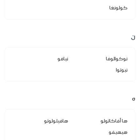
كولونغا
ن
نوكوالوفا
نيافو
نيوتوا
ه
ها أفاكاتولو
هافيلولوتو
هيهيفو