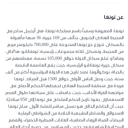
عن تونغا
تونغا، المعروفة رسمياً باسم مملكة تونغا، هي أرخبيل ساحر في
المحيط الهادئ الجنوبي، يتألف من 169 جزيرة، 36 منها مأهولة
بالسكان. تتوزع جزر تونغا المتنوعة على 700,000 كيلومتر مربع
من المحيط، وتشكل ثلاثة مجموعات رئيسية: تونغاتابو، ها'اباي،
وفافا'و. تبلغ سكان الدولة حوالي 105,000 نسمة، معظمهم من
سكان جزيرة تونغاتابو الرئيسية، حيث يقع العاصمة النابضة
بالحياة، نوكوآلوفا. تمتد تاريخ هذه الدولة البولينيزية أكثر من ألف
سنة، حيث وصل الناس الأولى حوالي 1500 قبل الميلاد. تونغا
فريدة في منطقة المحيط الهادئ لحفظها للحكم الأصلي في
مواجهة الغزاة الأجانب، حيث حافظت على سيادتها طوال العصر
الاستعماري. يعود تاريخ الحكم الملكي في تونغا إلى 950 ميلاديًا،
حيث أن الحاكم الحالي هو نسيل مباشر للملك الأول. مناخ تونغا
الاستوائي والمناظر الطبيعية الخلابة من الشواطئ الرملية
البيضاء، المياه الزرقاء الصافية، الغابات المطيرة الخضراء، والقمم
البركانية الشاهقة قد جذبت المسافرين من جميع أنحاء العالم.