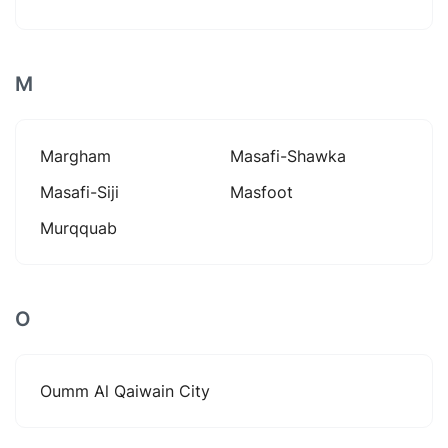
M
Margham
Masafi-Shawka
Masafi-Siji
Masfoot
Murqquab
O
Oumm Al Qaiwain City