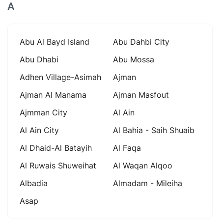
A
Abu Al Bayd Island
Abu Dahbi City
Abu Dhabi
Abu Mossa
Adhen Village-Asimah
Ajman
Ajman Al Manama
Ajman Masfout
Ajmman City
Al Ain
Al Ain City
Al Bahia - Saih Shuaib
Al Dhaid-Al Batayih
Al Faqa
Al Ruwais Shuweihat
Al Waqan Alqoo
Albadia
Almadam - Mileiha
Asap