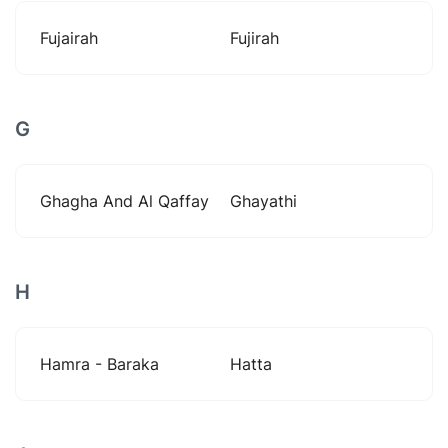
Fujairah
Fujirah
G
Ghagha And Al Qaffay
Ghayathi
H
Hamra - Baraka
Hatta