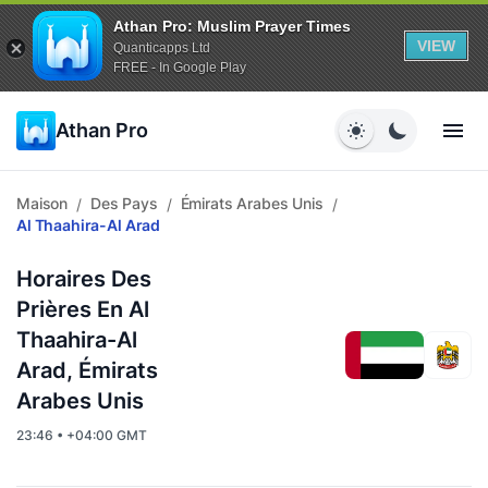
Athan Pro: Muslim Prayer Times
VIEW
Quanticapps Ltd
FREE - In Google Play
Athan Pro
Maison
Des Pays
Émirats Arabes Unis
/
/
/
Al Thaahira-Al Arad
Horaires Des
Prières En Al
Thaahira-Al
Arad, Émirats
Arabes Unis
23:46 • +04:00 GMT