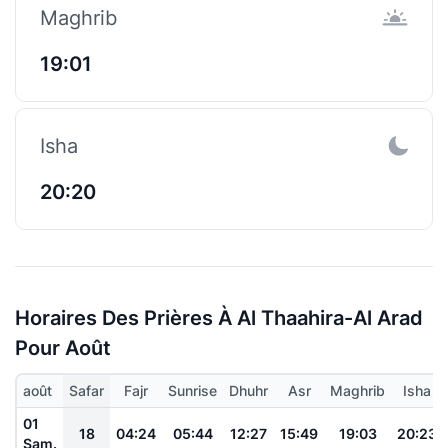
Maghrib
19:01
Isha
20:20
Horaires Des Prières À Al Thaahira-Al Arad
Pour Août
août
Safar
Fajr
Sunrise
Dhuhr
Asr
Maghrib
Isha
01
18
04:24
05:44
12:27
15:49
19:03
20:23
Sam.