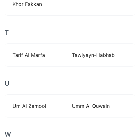
Khor Fakkan
T
Tarif Al Marfa
Tawiyayn-Habhab
U
Um Al Zamool
Umm Al Quwain
W