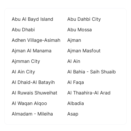
Abu Al Bayd Island
Abu Dahbi City
Abu Dhabi
Abu Mossa
Adhen Village-Asimah
Ajman
Ajman Al Manama
Ajman Masfout
Ajmman City
Al Ain
Al Ain City
Al Bahia - Saih Shuaib
Al Dhaid-Al Batayih
Al Faqa
Al Ruwais Shuweihat
Al Thaahira-Al Arad
Al Waqan Alqoo
Albadia
Almadam - Mileiha
Asap