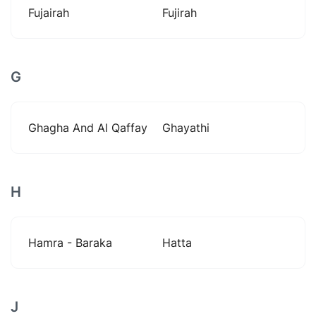
Fujairah
Fujirah
G
Ghagha And Al Qaffay
Ghayathi
H
Hamra - Baraka
Hatta
J