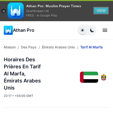
Athan Pro: Muslim Prayer Times
VIEW
Quanticapps Ltd
FREE - In Google Play
Athan Pro
Maison
Des Pays
Émirats Arabes Unis
Tarif Al Marfa
/
/
/
Horaires Des
Prières En Tarif
Al Marfa,
Émirats Arabes
Unis
23:17 • +04:00 GMT