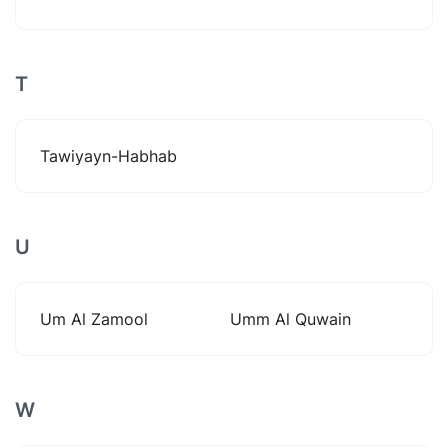
T
Tawiyayn-Habhab
U
Um Al Zamool
Umm Al Quwain
W