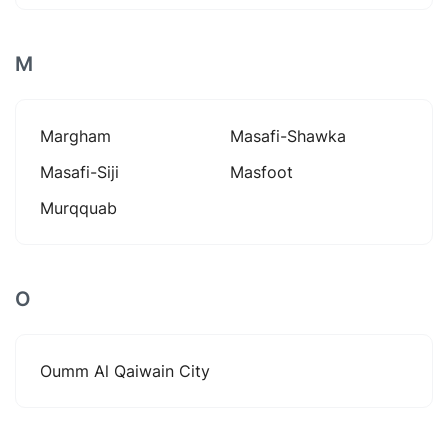
M
Margham
Masafi-Shawka
Masafi-Siji
Masfoot
Murqquab
O
Oumm Al Qaiwain City