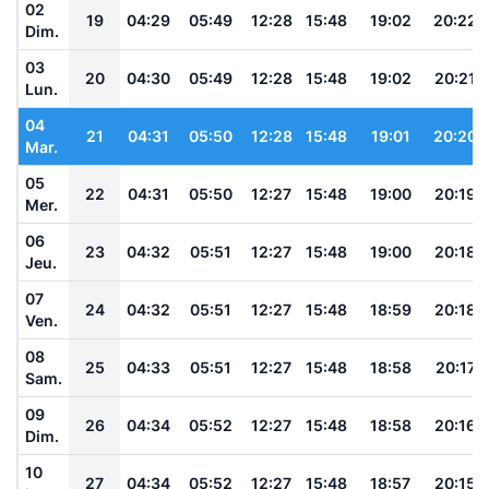
02
19
04:29
05:49
12:28
15:48
19:02
20:22
Dim.
03
20
04:30
05:49
12:28
15:48
19:02
20:21
Lun.
04
21
04:31
05:50
12:28
15:48
19:01
20:20
Mar.
05
22
04:31
05:50
12:27
15:48
19:00
20:19
Mer.
06
23
04:32
05:51
12:27
15:48
19:00
20:18
Jeu.
07
24
04:32
05:51
12:27
15:48
18:59
20:18
Ven.
08
25
04:33
05:51
12:27
15:48
18:58
20:17
Sam.
09
26
04:34
05:52
12:27
15:48
18:58
20:16
Dim.
10
27
04:34
05:52
12:27
15:48
18:57
20:15