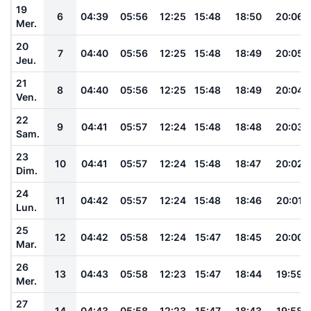
19
6
04:39
05:56
12:25
15:48
18:50
20:06
Mer.
20
7
04:40
05:56
12:25
15:48
18:49
20:05
Jeu.
21
8
04:40
05:56
12:25
15:48
18:49
20:04
Ven.
22
9
04:41
05:57
12:24
15:48
18:48
20:03
Sam.
23
10
04:41
05:57
12:24
15:48
18:47
20:02
Dim.
24
11
04:42
05:57
12:24
15:48
18:46
20:01
Lun.
25
12
04:42
05:58
12:24
15:47
18:45
20:00
Mar.
26
13
04:43
05:58
12:23
15:47
18:44
19:59
Mer.
27
14
04:43
05:58
12:23
15:47
18:43
19:58