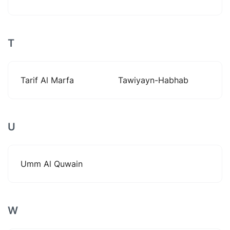
T
Tarif Al Marfa
Tawiyayn-Habhab
U
Umm Al Quwain
W