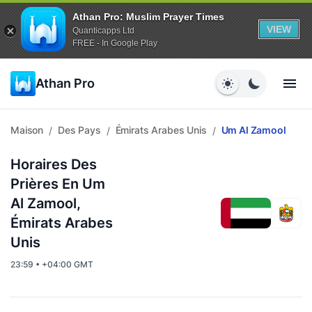
Athan Pro: Muslim Prayer Times
VIEW
Quanticapps Ltd
FREE - In Google Play
Athan Pro
Maison
Des Pays
Émirats Arabes Unis
Um Al Zamool
/
/
/
Horaires Des
Prières En Um
Al Zamool,
Émirats Arabes
Unis
23:59 • +04:00 GMT