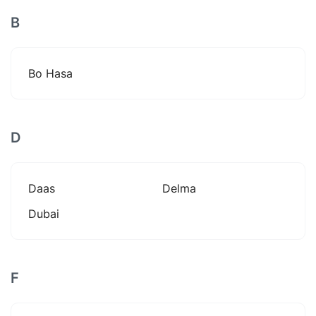
B
Bo Hasa
D
Daas
Delma
Dubai
F