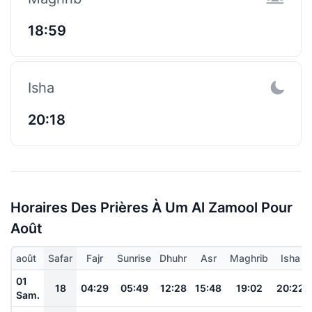
18:59
Isha
20:18
Horaires Des Prières À Um Al Zamool Pour
Août
août
Safar
Fajr
Sunrise
Dhuhr
Asr
Maghrib
Isha
01
18
04:29
05:49
12:28
15:48
19:02
20:22
Sam.