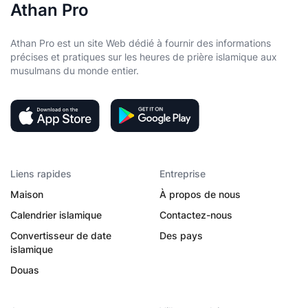
Athan Pro
Athan Pro est un site Web dédié à fournir des informations
précises et pratiques sur les heures de prière islamique aux
musulmans du monde entier.
Liens rapides
Entreprise
Maison
À propos de nous
Calendrier islamique
Contactez-nous
Convertisseur de date
Des pays
islamique
Douas