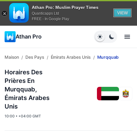
Athan Pro: Muslim Prayer Times
VIEW
Quanticapps Ltd
FREE - In Google Play
Athan Pro
Maison
Des Pays
Émirats Arabes Unis
Murqquab
/
/
/
Horaires Des
Prières En
Murqquab,
Émirats Arabes
Unis
10:00 • +04:00 GMT