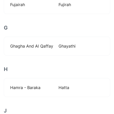
Fujairah
Fujirah
G
Ghagha And Al Qaffay
Ghayathi
H
Hamra - Baraka
Hatta
J