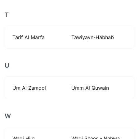
T
Tarif Al Marfa
Tawiyayn-Habhab
U
Um Al Zamool
Umm Al Quwain
W
Wadi Hilo
Wadi Shees - Nahwa