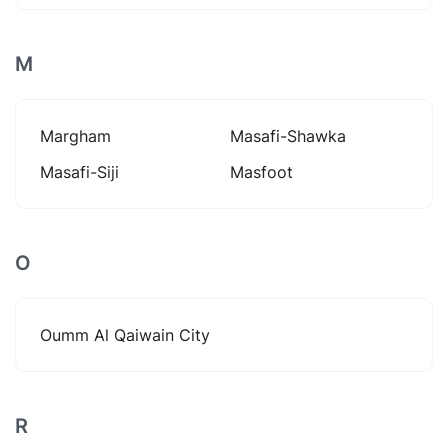
M
Margham
Masafi-Shawka
Masafi-Siji
Masfoot
O
Oumm Al Qaiwain City
R