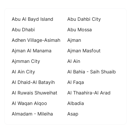
Abu Al Bayd Island
Abu Dahbi City
Abu Dhabi
Abu Mossa
Adhen Village-Asimah
Ajman
Ajman Al Manama
Ajman Masfout
Ajmman City
Al Ain
Al Ain City
Al Bahia - Saih Shuaib
Al Dhaid-Al Batayih
Al Faqa
Al Ruwais Shuweihat
Al Thaahira-Al Arad
Al Waqan Alqoo
Albadia
Almadam - Mileiha
Asap