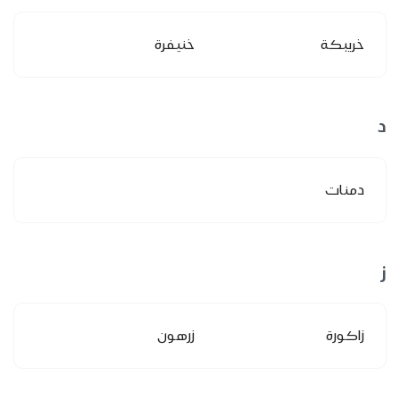
خريبكة
خنيفرة
د
دمنات
ز
زاكورة
زرهون