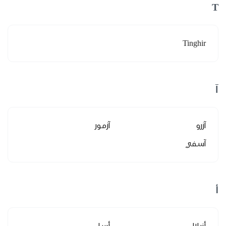
T
Tinghir
آ
آزرو
آزمور
آسفي
أ
أزيلال
أسا