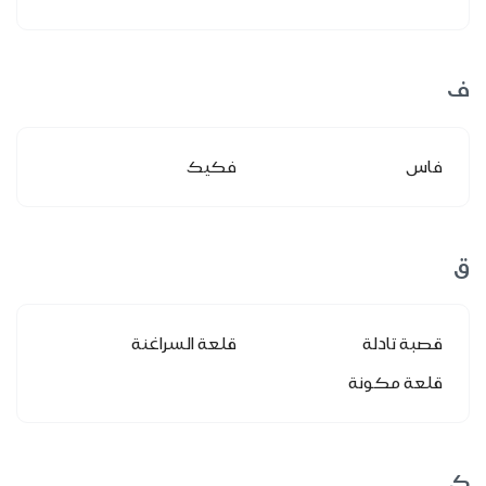
ف
فاس
فكيك
ق
قصبة تادلة
قلعة السراغنة
قلعة مكونة
ك