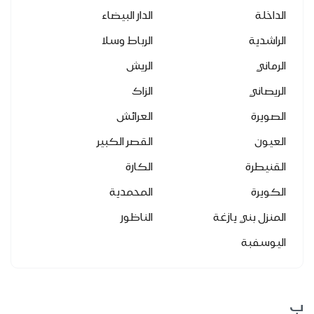
الداخلة
الدار البيضاء
الراشدية
الرباط وسلا
الرماني
الريش
الريصاني
الزاك
الصويرة
العرائش
العيون
القصر الكبير
القنيطرة
الكارة
الكويرة
المحمدية
المنزل بني يازغة
الناظور
اليوسفبة
ب