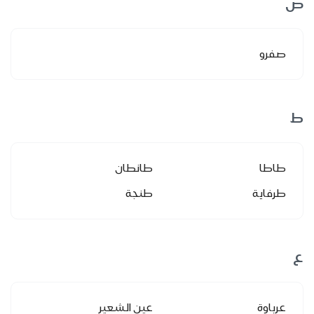
ص
صفرو
ط
طاطا
طانطان
طرفاية
طنجة
ع
عرباوة
عين الشعير