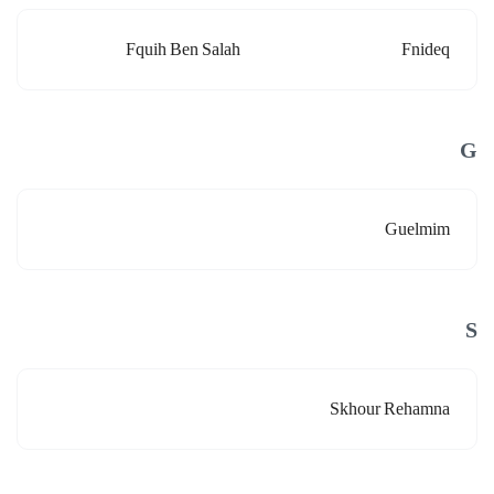
Fquih Ben Salah
Fnideq
G
Guelmim
S
Skhour Rehamna