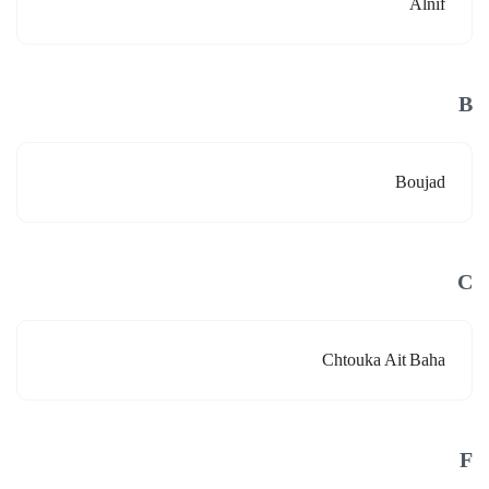
Alnif
B
Boujad
C
Chtouka Ait Baha
F