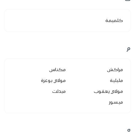
كلميمة
م
مراكش
مكناس
مليلية
مولاي بوعزة
مولاي يعقوب
ميدلت
ميسور
ه