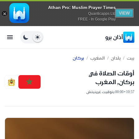
Athan Pro: Muslim Prayer Times
VIEW
Quanticapps Ltd
FREE - In Google Play
أذان برو
/
/
/
بيت
بلدان
المغرب
بركان
أوقات الصلاة في
بركان, المغرب
10:57 • 00:00 بتوقيت غرينيتش