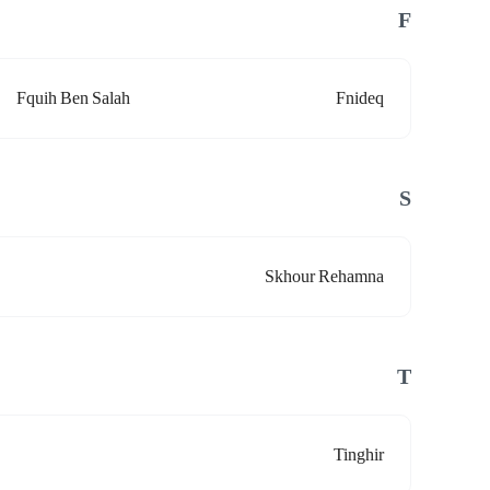
F
Fquih Ben Salah
Fnideq
S
Skhour Rehamna
T
Tinghir