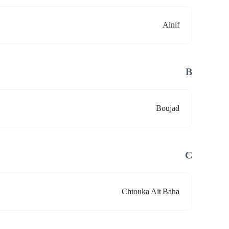
Alnif
B
Boujad
C
Chtouka Ait Baha