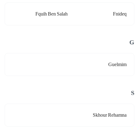
Fquih Ben Salah
Fnideq
G
Guelmim
S
Skhour Rehamna