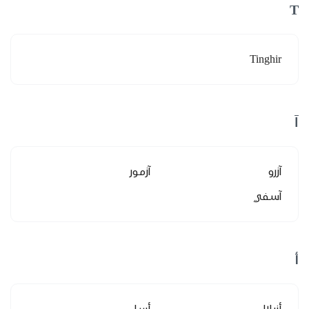
T
Tinghir
آ
آزرو
آزمور
آسفي
أ
أزيلال
أسا