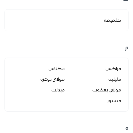
كلميمة
م
مراكش
مكناس
مليلية
مولاي بوعزة
مولاي يعقوب
ميدلت
ميسور
ه