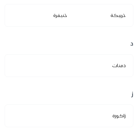
خريبكة
خنيفرة
د
دمنات
ز
زاكورة