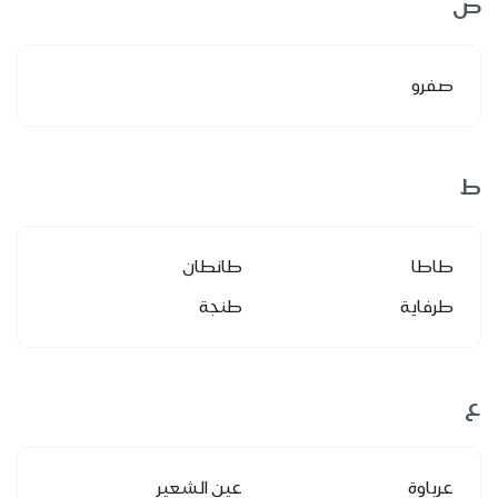
ص
صفرو
ط
طاطا
طانطان
طرفاية
طنجة
ع
عرباوة
عين الشعير