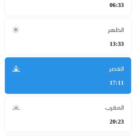
06:33
الظهر
13:33
العصر
17:11
المغرب
20:23