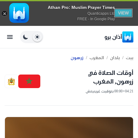
Athan Pro: Muslim Prayer Times
VIEW
Quanticapps Ltd
FREE - In Google Play
أذان برو
/
/
/
بيت
بلدان
المغرب
زرهون
أوقات الصلاة في
زرهون, المغرب
04:21 • 00:00 بتوقيت غرينيتش