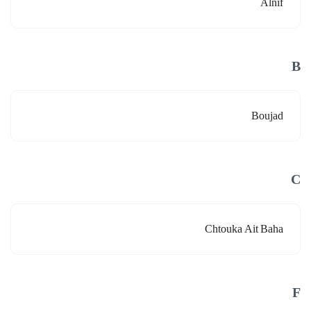
Alnif
B
Boujad
C
Chtouka Ait Baha
F