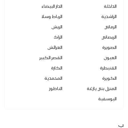
الداخلة
الدار البيضاء
الراشدية
الرباط وسلا
الرماني
الريش
الريصاني
الزاك
الصويرة
العرائش
العيون
القصر الكبير
القنيطرة
الكارة
الكويرة
المحمدية
المنزل بني يازغة
الناظور
اليوسفبة
ب