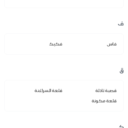
ف
فاس
فكيك
ق
قصبة تادلة
قلعة السراغنة
قلعة مكونة
ك