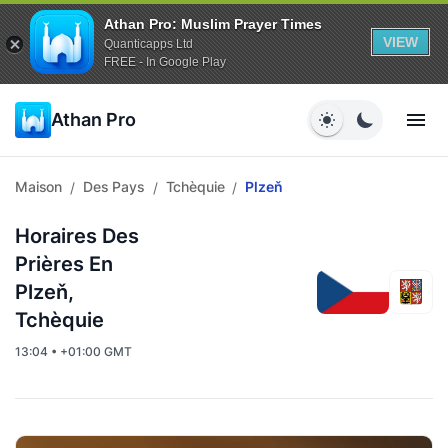
Athan Pro: Muslim Prayer Times
VIEW
Quanticapps Ltd
FREE - In Google Play
Athan Pro
Maison
Des Pays
Tchèquie
Plzeň
/
/
/
Horaires Des
Prières En
Plzeň,
Tchèquie
13:04 • +01:00 GMT