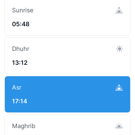
Sunrise
05:48
Dhuhr
13:12
Asr
17:14
Maghrib