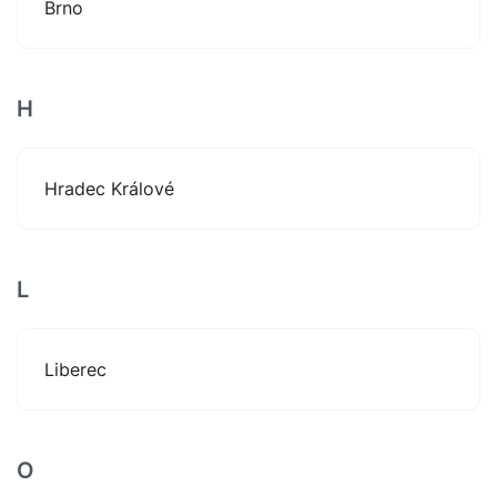
Brno
H
Hradec Králové
L
Liberec
O