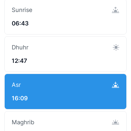
Sunrise
06:43
Dhuhr
12:47
Asr
16:09
Maghrib