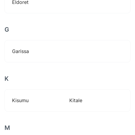
Eldoret
G
Garissa
K
Kisumu
Kitale
M