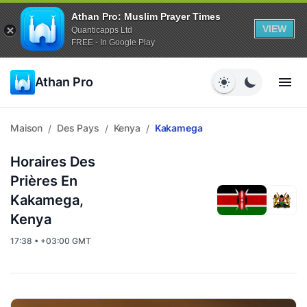
Athan Pro: Muslim Prayer Times
VIEW
Quanticapps Ltd
FREE - In Google Play
Athan Pro
Maison
Des Pays
Kenya
Kakamega
/
/
/
Horaires Des
Prières En
Kakamega,
Kenya
17:38 • +03:00 GMT