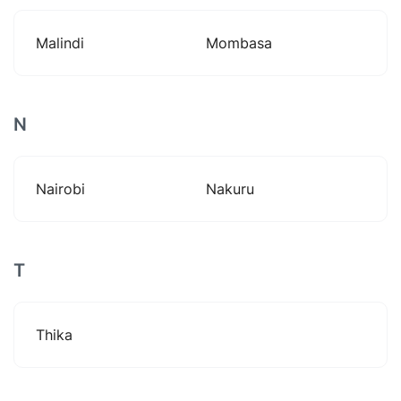
Malindi
Mombasa
N
Nairobi
Nakuru
T
Thika