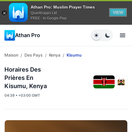
Athan Pro: Muslim Prayer Times
VIEW
Quanticapps Ltd
FREE - In Google Play
Athan Pro
Maison
Des Pays
Kenya
Kisumu
/
/
/
Horaires Des
Prières En
Kisumu, Kenya
04:39 • +03:00 GMT