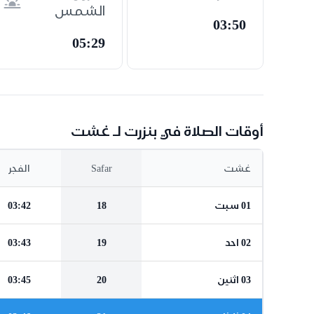
الشمس
03:50
05:29
أوقات الصلاة في بنزرت لـ غشت
غشت
Safar
الفجر
01 سبت
18
03:42
02 احد
19
03:43
03 اثنين
20
03:45