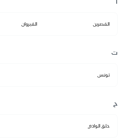
ا
القصرين
القيروان
ت
تونس
ح
حلق الوادي