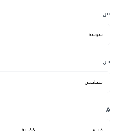
س
سوسة
ص
صفاقس
ق
قابس
قفصة