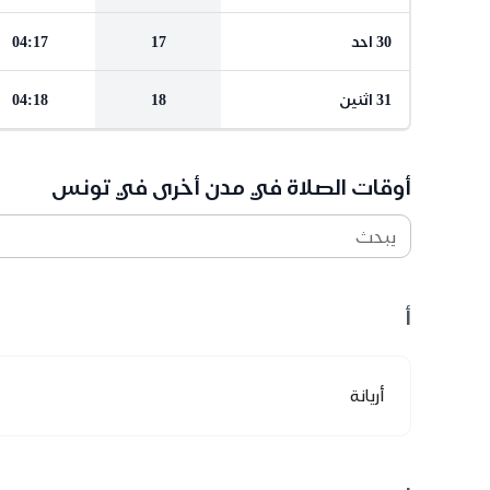
30 احد
17
04:17
31 اثنين
18
04:18
أوقات الصلاة في مدن أخرى في تونس
يبحث
أ
أريانة