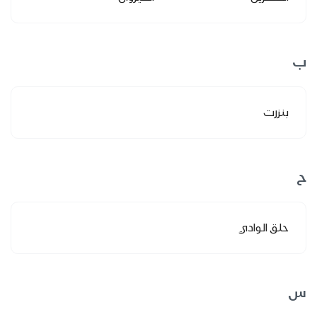
ب
بنزرت
ح
حلق الوادي
س