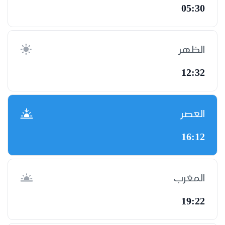
05:30
الظهر
12:32
العصر
16:12
المغرب
19:22