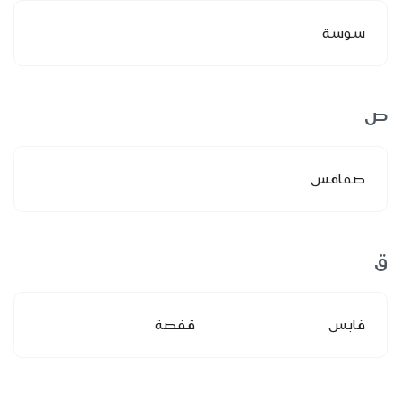
سوسة
ص
صفاقس
ق
قابس
قفصة