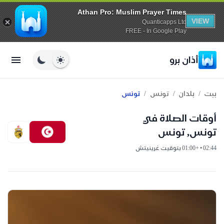
Athan Pro: Muslim Prayer Times
VIEW
Quanticapps Ltd
FREE - In Google Play
أذان برو
/
/
/
بيت
بلدان
تونس
تونس
أوقات الصلاة في
تونس, تونس
02:44 • +01:00 بتوقيت غرينيتش