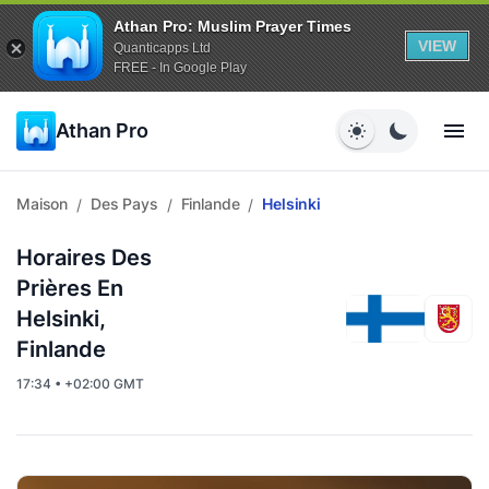
Athan Pro: Muslim Prayer Times
VIEW
Quanticapps Ltd
FREE - In Google Play
Athan Pro
Maison
Des Pays
Finlande
Helsinki
/
/
/
Horaires Des
Prières En
Helsinki,
Finlande
17:34 • +02:00 GMT