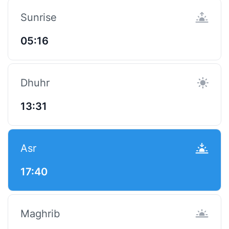
Sunrise
05:16
Dhuhr
13:31
Asr
17:40
Maghrib