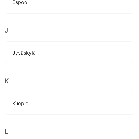
Espoo
J
Jyväskylä
K
Kuopio
L