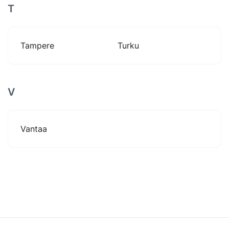
T
Tampere
Turku
V
Vantaa