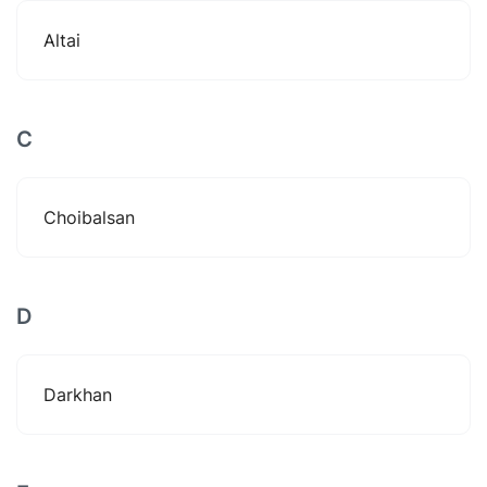
Altai
C
Choibalsan
D
Darkhan