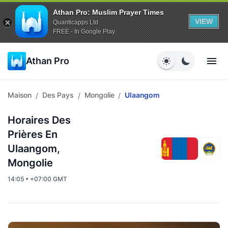
Athan Pro: Muslim Prayer Times
VIEW
Quanticapps Ltd
FREE - In Google Play
Athan Pro
Maison
Des Pays
Mongolie
Ulaangom
/
/
/
Horaires Des
Prières En
Ulaangom,
Mongolie
14:05 • +07:00 GMT