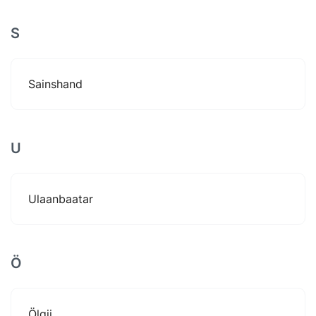
S
Sainshand
U
Ulaanbaatar
Ö
Ölgii