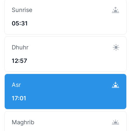
Sunrise
05:31
Dhuhr
12:57
Asr
17:01
Maghrib