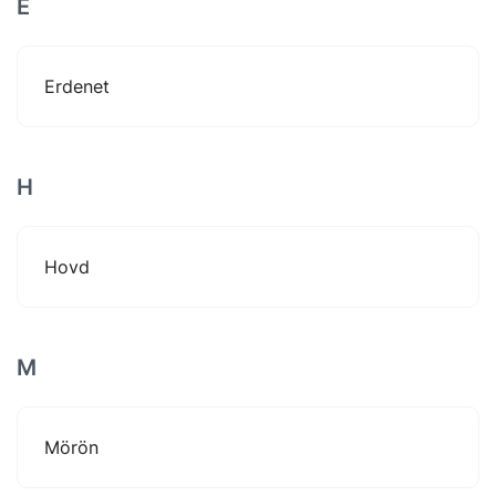
E
Erdenet
H
Hovd
M
Mörön