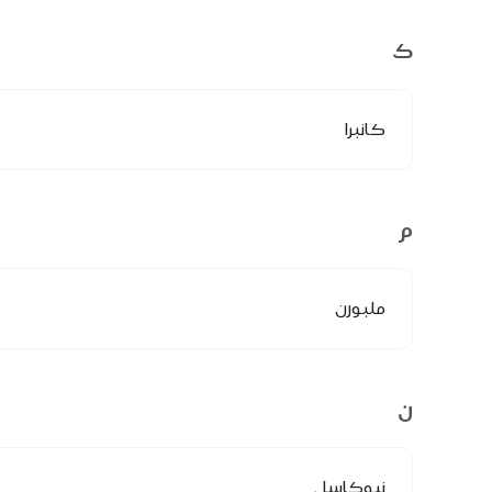
ك
كانبرا
م
ملبورن
ن
نيوكاسل