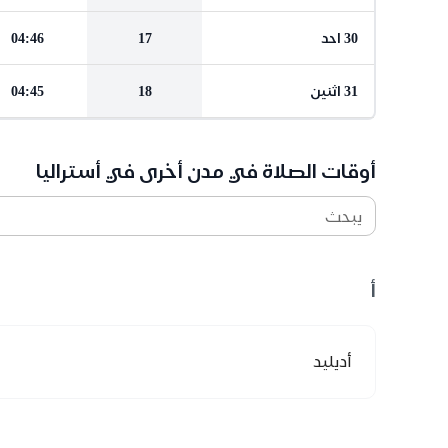
30 احد
17
04:46
31 اثنين
18
04:45
أوقات الصلاة في مدن أخرى في أستراليا
يبحث
أ
أديليد