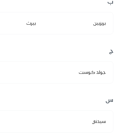
ب
بريزبين
بيرث
ج
جولد كوست
س
سيدني