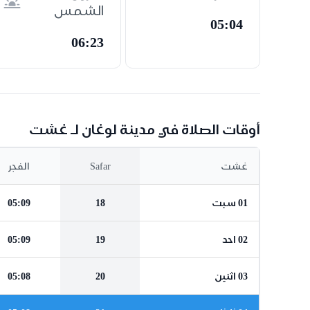
الشمس
05:04
06:23
أوقات الصلاة في مدينة لوغان لـ غشت
غشت
Safar
الفجر
01 سبت
18
05:09
02 احد
19
05:09
03 اثنين
20
05:08