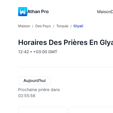
Athan Pro
Maison
D
Maison
Des Pays
Turquie
Glyali
/
/
/
Horaires Des Prières En Glya
12:42 • +03:00 GMT
Aujourd'hui
Prochaine prière dans
02:55:55