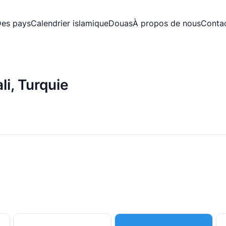
es pays
Calendrier islamique
Douas
À propos de nous
Conta
li, Turquie