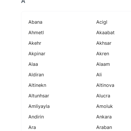
A
Abana
Acigl
Ahmetl
Akaabat
Akehr
Akhsar
Akpinar
Akren
Alaa
Alaam
Aldiran
Ali
Altinekn
Altinova
Altunhsar
Alucra
Amliyayla
Amoluk
Andirin
Ankara
Ara
Araban