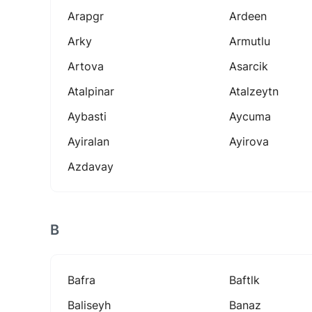
Arapgr
Ardeen
Arky
Armutlu
Artova
Asarcik
Atalpinar
Atalzeytn
Aybasti
Aycuma
Ayiralan
Ayirova
Azdavay
B
Bafra
Baftlk
Baliseyh
Banaz