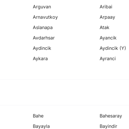
Arguvan
Aribai
Arnavutkoy
Arpaay
Aslanapa
Atak
Avdarhsar
Ayancik
Aydincik
Aydincik (y)
Aykara
Ayranci
Bahe
Bahesaray
Bayayla
Bayindir