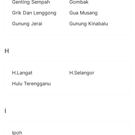
Genting Sempah
Gombak
Grik Dan Lenggong
Gua Musang
Gunung Jerai
Gunung Kinabalu
H
H.langat
H.selangor
Hulu Terengganu
I
Ipoh