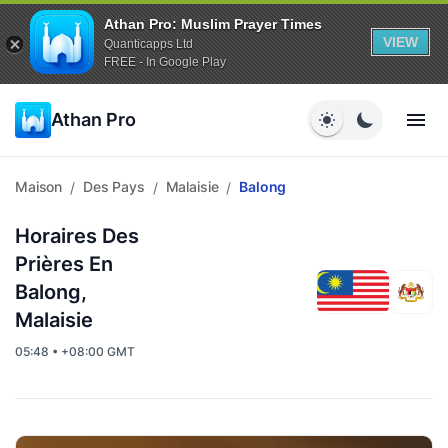
Athan Pro: Muslim Prayer Times
VIEW
Quanticapps Ltd
FREE - In Google Play
Athan Pro
Maison
Des Pays
Malaisie
Balong
/
/
/
Horaires Des
Prières En
Balong,
Malaisie
05:48 • +08:00 GMT