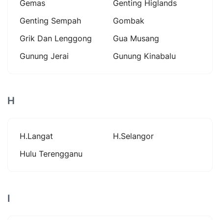
Gemas
Genting Higlands
Genting Sempah
Gombak
Grik Dan Lenggong
Gua Musang
Gunung Jerai
Gunung Kinabalu
H
H.langat
H.selangor
Hulu Terengganu
I