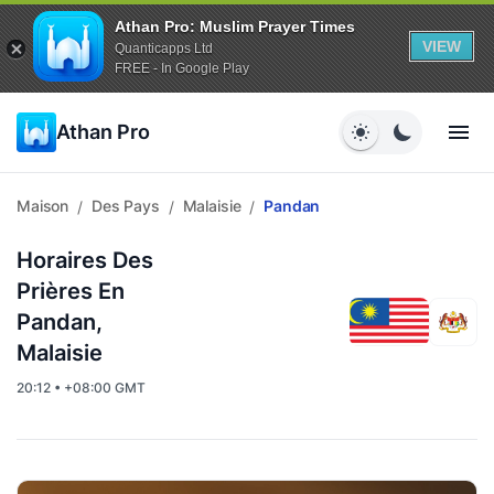
Athan Pro: Muslim Prayer Times
VIEW
Quanticapps Ltd
FREE - In Google Play
Athan Pro
Maison
Des Pays
Malaisie
Pandan
/
/
/
Horaires Des
Prières En
Pandan,
Malaisie
20:12 • +08:00 GMT