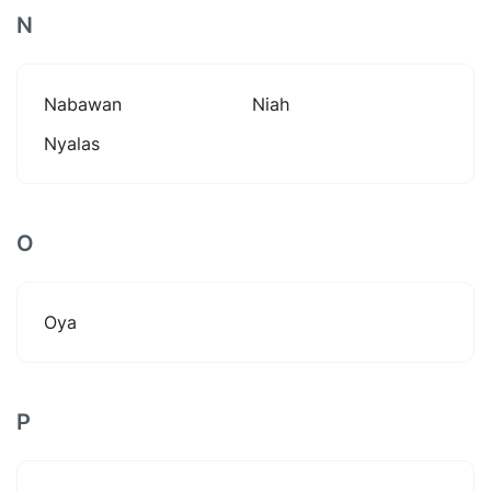
N
Nabawan
Niah
Nyalas
O
Oya
P