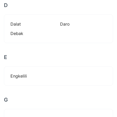
D
Dalat
Daro
Debak
E
Engkelili
G