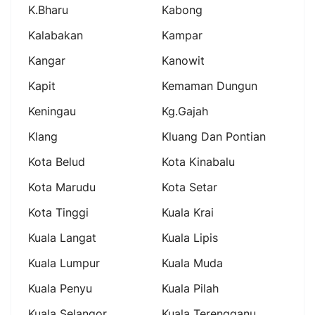
K.bharu
Kabong
Kalabakan
Kampar
Kangar
Kanowit
Kapit
Kemaman Dungun
Keningau
Kg.gajah
Klang
Kluang Dan Pontian
Kota Belud
Kota Kinabalu
Kota Marudu
Kota Setar
Kota Tinggi
Kuala Krai
Kuala Langat
Kuala Lipis
Kuala Lumpur
Kuala Muda
Kuala Penyu
Kuala Pilah
Kuala Selangor
Kuala Terengganu