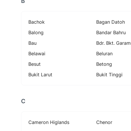
B
Bachok
Bagan Datoh
Balong
Bandar Bahru
Bau
Bdr. Bkt. Garam
Belawai
Beluran
Besut
Betong
Bukit Larut
Bukit Tinggi
C
Cameron Higlands
Chenor