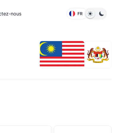
ctez-nous
FR