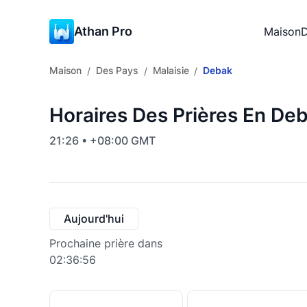
Athan Pro
Maison
D
Maison
Des Pays
Malaisie
Debak
/
/
/
Horaires Des Prières En Deb
21:26 • +08:00 GMT
Aujourd'hui
Prochaine prière dans
02:36:55