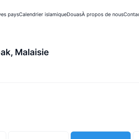
es pays
Calendrier islamique
Douas
À propos de nous
Conta
ak, Malaisie