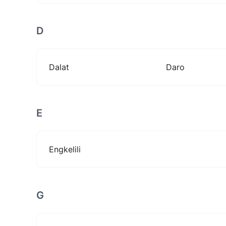
D
Dalat
Daro
E
Engkelili
G