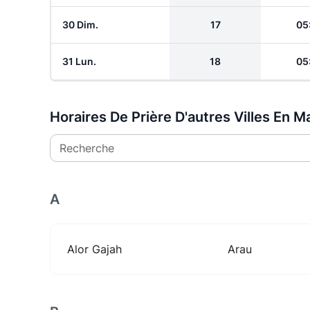
30 Dim.
17
05
31 Lun.
18
05
Horaires De Prière D'autres Villes En Ma
Recherche
A
Alor Gajah
Arau