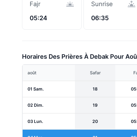
Fajr
Sunrise
05:24
06:35
Horaires Des Prières À Debak Pour Aoû
août
Safar
Fa
01 Sam.
18
05
02 Dim.
19
05
03 Lun.
20
05