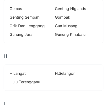
Gemas
Genting Higlands
Genting Sempah
Gombak
Grik Dan Lenggong
Gua Musang
Gunung Jerai
Gunung Kinabalu
H
H.langat
H.selangor
Hulu Terengganu
I