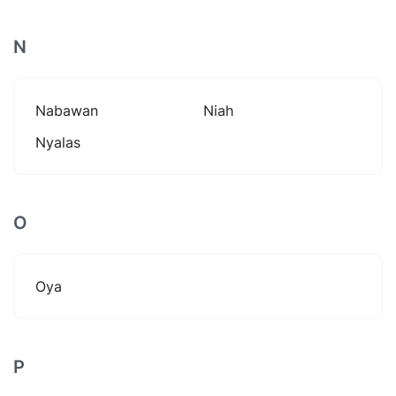
N
Nabawan
Niah
Nyalas
O
Oya
P