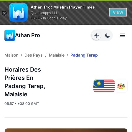
Athan Pro: Muslim Prayer Times
VIEW
Quanticapps Ltd
FREE - In Google Play
Athan Pro
Maison
Des Pays
Malaisie
Padang Terap
/
/
/
Horaires Des
Prières En
Padang Terap,
Malaisie
05:57 • +08:00 GMT