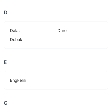
D
Dalat
Daro
Debak
E
Engkelili
G