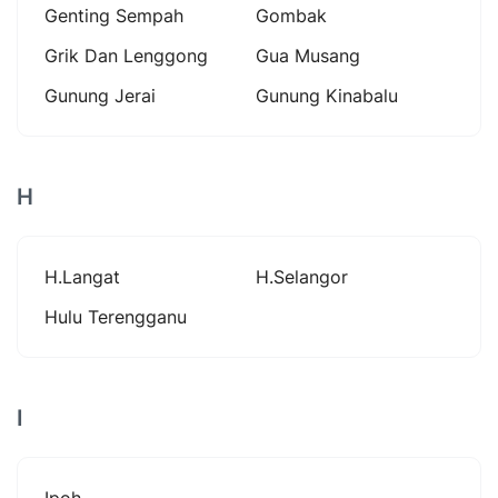
Genting Sempah
Gombak
Grik Dan Lenggong
Gua Musang
Gunung Jerai
Gunung Kinabalu
H
H.langat
H.selangor
Hulu Terengganu
I
Ipoh