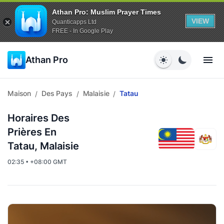
Athan Pro: Muslim Prayer Times
VIEW
Quanticapps Ltd
FREE - In Google Play
Athan Pro
Maison
Des Pays
Malaisie
Tatau
/
/
/
Horaires Des
Prières En
Tatau, Malaisie
02:35 • +08:00 GMT