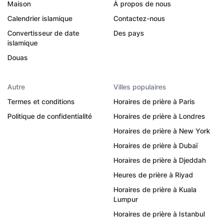
Maison
À propos de nous
Calendrier islamique
Contactez-nous
Convertisseur de date
Des pays
islamique
Douas
Autre
Villes populaires
Termes et conditions
Horaires de prière à Paris
Politique de confidentialité
Horaires de prière à Londres
Horaires de prière à New York
Horaires de prière à Dubaï
Horaires de prière à Djeddah
Heures de prière à Riyad
Horaires de prière à Kuala
Lumpur
Horaires de prière à Istanbul