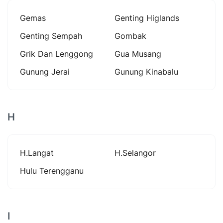
Gemas
Genting Higlands
Genting Sempah
Gombak
Grik Dan Lenggong
Gua Musang
Gunung Jerai
Gunung Kinabalu
H
H.langat
H.selangor
Hulu Terengganu
I