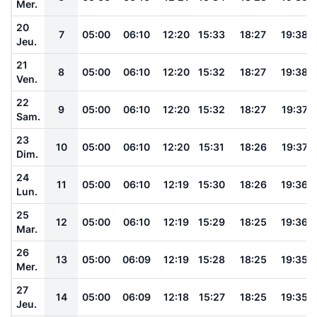
Mer.
20
7
05:00
06:10
12:20
15:33
18:27
19:38
Jeu.
21
8
05:00
06:10
12:20
15:32
18:27
19:38
Ven.
22
9
05:00
06:10
12:20
15:32
18:27
19:37
Sam.
23
10
05:00
06:10
12:20
15:31
18:26
19:37
Dim.
24
11
05:00
06:10
12:19
15:30
18:26
19:36
Lun.
25
12
05:00
06:10
12:19
15:29
18:25
19:36
Mar.
26
13
05:00
06:09
12:19
15:28
18:25
19:35
Mer.
27
14
05:00
06:09
12:18
15:27
18:25
19:35
Jeu.