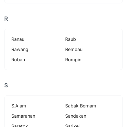
R
Ranau
Raub
Rawang
Rembau
Roban
Rompin
S
S.alam
Sabak Bernam
Samarahan
Sandakan
Saratok
Sarikei