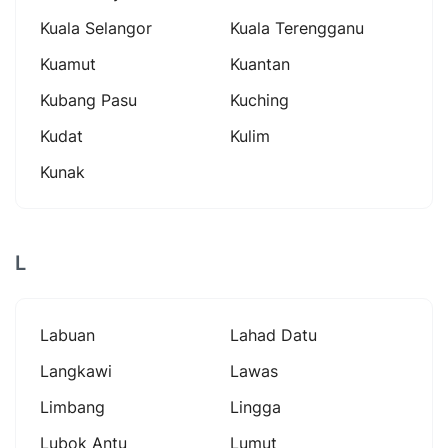
Kuala Selangor
Kuala Terengganu
Kuamut
Kuantan
Kubang Pasu
Kuching
Kudat
Kulim
Kunak
L
Labuan
Lahad Datu
Langkawi
Lawas
Limbang
Lingga
Lubok Antu
Lumut