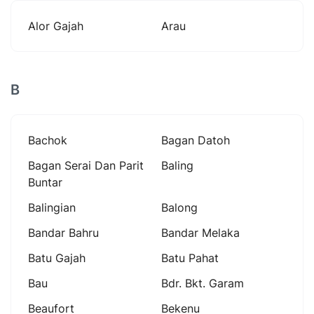
Alor Gajah
Arau
B
Bachok
Bagan Datoh
Bagan Serai Dan Parit
Baling
Buntar
Balingian
Balong
Bandar Bahru
Bandar Melaka
Batu Gajah
Batu Pahat
Bau
Bdr. Bkt. Garam
Beaufort
Bekenu