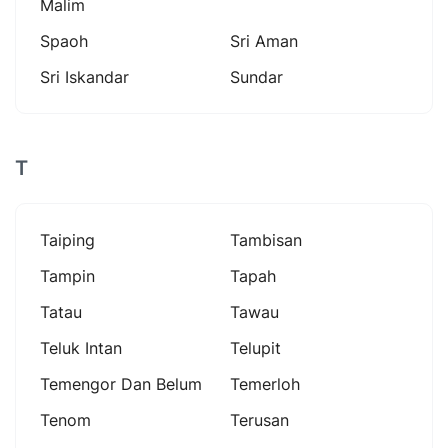
Malim
Spaoh
Sri Aman
Sri Iskandar
Sundar
T
Taiping
Tambisan
Tampin
Tapah
Tatau
Tawau
Teluk Intan
Telupit
Temengor Dan Belum
Temerloh
Tenom
Terusan