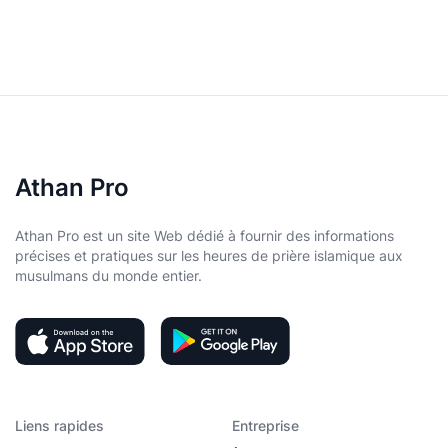
Athan Pro
Athan Pro est un site Web dédié à fournir des informations
précises et pratiques sur les heures de prière islamique aux
musulmans du monde entier.
Liens rapides
Entreprise