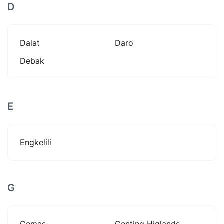
D
Dalat
Daro
Debak
E
Engkelili
G
Gemas
Genting Higlands