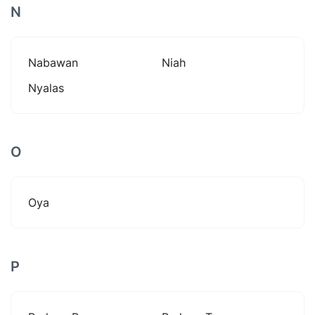
N
Nabawan
Niah
Nyalas
O
Oya
P