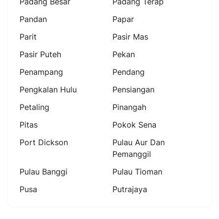
Padang Besar
Padang Terap
Pandan
Papar
Parit
Pasir Mas
Pasir Puteh
Pekan
Penampang
Pendang
Pengkalan Hulu
Pensiangan
Petaling
Pinangah
Pitas
Pokok Sena
Port Dickson
Pulau Aur Dan
Pemanggil
Pulau Banggi
Pulau Tioman
Pusa
Putrajaya