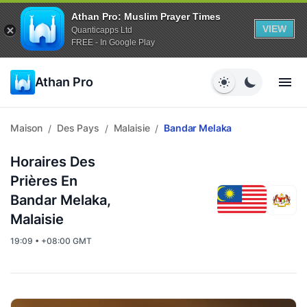
Athan Pro: Muslim Prayer Times
VIEW
Quanticapps Ltd
FREE - In Google Play
Athan Pro
Maison
Des Pays
Malaisie
Bandar Melaka
/
/
/
Horaires Des
Prières En
Bandar Melaka,
Malaisie
19:09 • +08:00 GMT