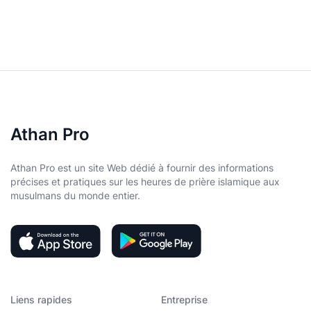
Athan Pro
Athan Pro est un site Web dédié à fournir des informations
précises et pratiques sur les heures de prière islamique aux
musulmans du monde entier.
Liens rapides
Entreprise