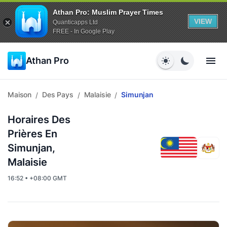
Athan Pro: Muslim Prayer Times
VIEW
Quanticapps Ltd
FREE - In Google Play
Athan Pro
Maison
Des Pays
Malaisie
Simunjan
/
/
/
Horaires Des
Prières En
Simunjan,
Malaisie
16:52 • +08:00 GMT