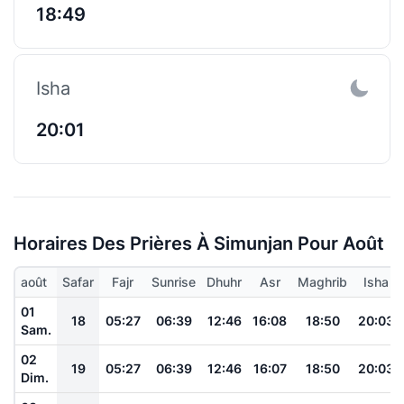
18:49
Isha
20:01
Horaires Des Prières À Simunjan Pour Août
août
Safar
Fajr
Sunrise
Dhuhr
Asr
Maghrib
Isha
01
18
05:27
06:39
12:46
16:08
18:50
20:03
Sam.
02
19
05:27
06:39
12:46
16:07
18:50
20:03
Dim.