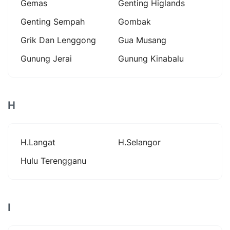
Gemas
Genting Higlands
Genting Sempah
Gombak
Grik Dan Lenggong
Gua Musang
Gunung Jerai
Gunung Kinabalu
H
H.langat
H.selangor
Hulu Terengganu
I