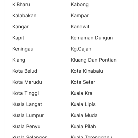
K.bharu
Kabong
Kalabakan
Kampar
Kangar
Kanowit
Kapit
Kemaman Dungun
Keningau
Kg.gajah
Klang
Kluang Dan Pontian
Kota Belud
Kota Kinabalu
Kota Marudu
Kota Setar
Kota Tinggi
Kuala Krai
Kuala Langat
Kuala Lipis
Kuala Lumpur
Kuala Muda
Kuala Penyu
Kuala Pilah
Kuala Selangor
Kuala Terengganu