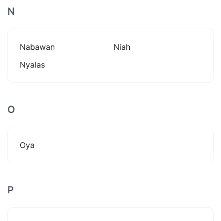
N
Nabawan
Niah
Nyalas
O
Oya
P