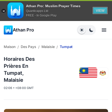
Athan Pro: Muslim Prayer Times
VIEW
Quanticapps Ltd
FREE - In Google Play
Athan Pro
Maison
Des Pays
Malaisie
Tumpat
/
/
/
Horaires Des
Prières En
Tumpat,
Malaisie
02:06 • +08:00 GMT