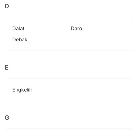
D
Dalat
Daro
Debak
E
Engkelili
G