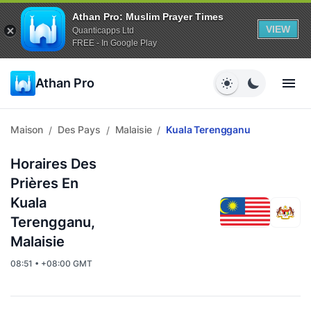
Athan Pro: Muslim Prayer Times
VIEW
Quanticapps Ltd
FREE - In Google Play
Athan Pro
Maison
Des Pays
Malaisie
Kuala Terengganu
/
/
/
Horaires Des
Prières En
Kuala
Terengganu,
Malaisie
08:51 • +08:00 GMT