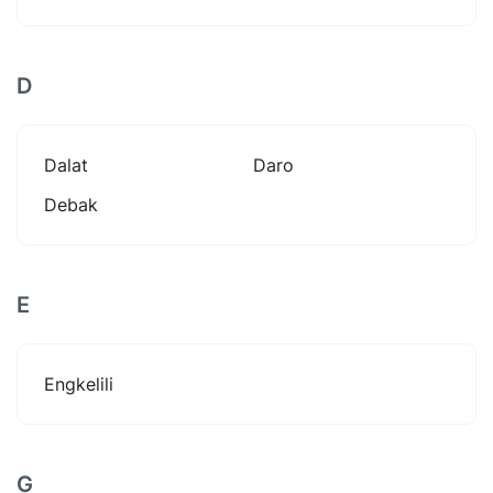
D
Dalat
Daro
Debak
E
Engkelili
G