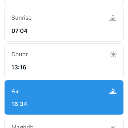
Sunrise
07:04
Dhuhr
13:16
Asr
16:34
Maghrib