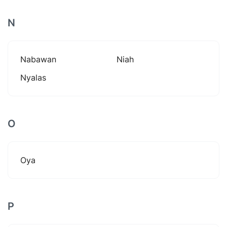
N
Nabawan
Niah
Nyalas
O
Oya
P