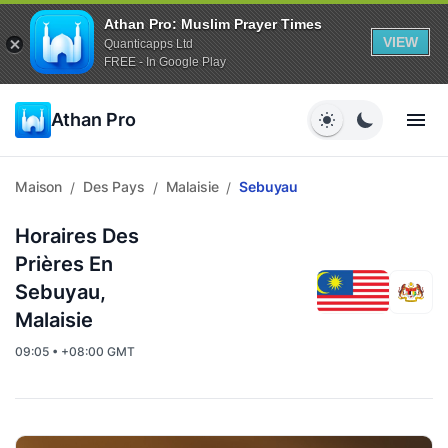
Athan Pro: Muslim Prayer Times
VIEW
Quanticapps Ltd
FREE - In Google Play
Athan Pro
Maison
Des Pays
Malaisie
Sebuyau
/
/
/
Horaires Des
Prières En
Sebuyau,
Malaisie
09:05 • +08:00 GMT