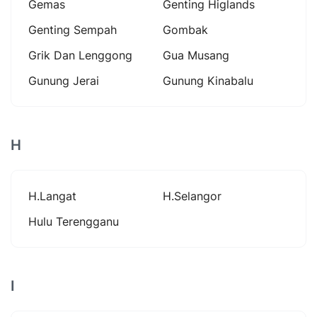
Gemas
Genting Higlands
Genting Sempah
Gombak
Grik Dan Lenggong
Gua Musang
Gunung Jerai
Gunung Kinabalu
H
H.langat
H.selangor
Hulu Terengganu
I