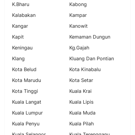
K.bharu
Kabong
Kalabakan
Kampar
Kangar
Kanowit
Kapit
Kemaman Dungun
Keningau
Kg.gajah
Klang
Kluang Dan Pontian
Kota Belud
Kota Kinabalu
Kota Marudu
Kota Setar
Kota Tinggi
Kuala Krai
Kuala Langat
Kuala Lipis
Kuala Lumpur
Kuala Muda
Kuala Penyu
Kuala Pilah
Kuala Selangor
Kuala Terengganu