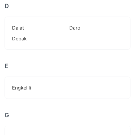
D
Dalat
Daro
Debak
E
Engkelili
G