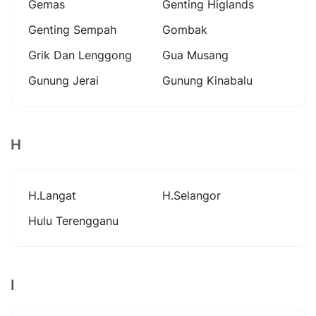
Gemas
Genting Higlands
Genting Sempah
Gombak
Grik Dan Lenggong
Gua Musang
Gunung Jerai
Gunung Kinabalu
H
H.langat
H.selangor
Hulu Terengganu
I