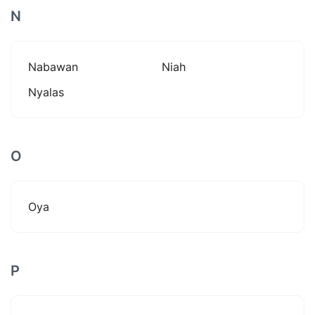
N
Nabawan
Niah
Nyalas
O
Oya
P