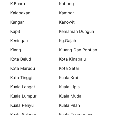
K.bharu
Kabong
Kalabakan
Kampar
Kangar
Kanowit
Kapit
Kemaman Dungun
Keningau
Kg.gajah
Klang
Kluang Dan Pontian
Kota Belud
Kota Kinabalu
Kota Marudu
Kota Setar
Kota Tinggi
Kuala Krai
Kuala Langat
Kuala Lipis
Kuala Lumpur
Kuala Muda
Kuala Penyu
Kuala Pilah
Kuala Selangor
Kuala Terengganu