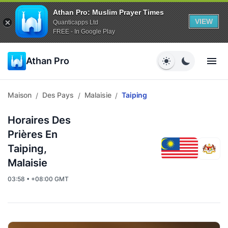
Athan Pro: Muslim Prayer Times
VIEW
Quanticapps Ltd
FREE - In Google Play
Athan Pro
Maison
Des Pays
Malaisie
Taiping
/
/
/
Horaires Des
Prières En
Taiping,
Malaisie
03:58 • +08:00 GMT