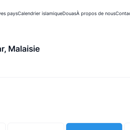
es pays
Calendrier islamique
Douas
À propos de nous
Conta
r, Malaisie