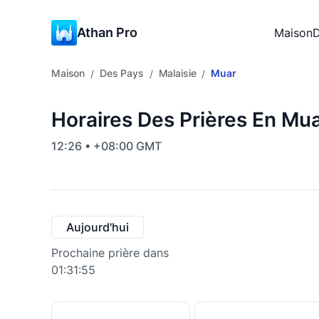
Athan Pro
Maison
D
Maison
Des Pays
Malaisie
Muar
/
/
/
Horaires Des Prières En Mua
12:26 • +08:00 GMT
Aujourd'hui
Prochaine prière dans
01:31:54