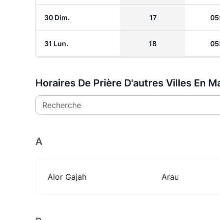
30 Dim.
17
05
31 Lun.
18
05
Horaires De Prière D'autres Villes En Ma
Recherche
A
Alor Gajah
Arau