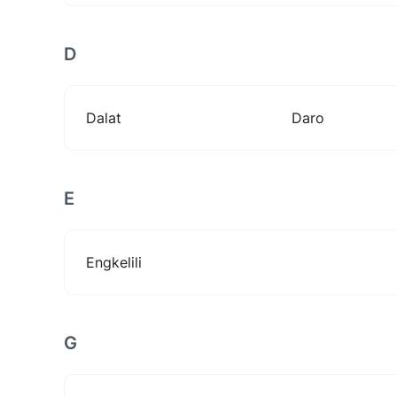
D
Dalat
Daro
E
Engkelili
G