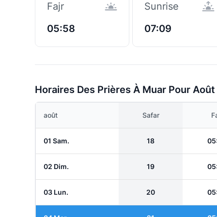
Fajr
Sunrise
05:58
07:09
Horaires Des Prières À Muar Pour Août
août
Safar
Fa
01 Sam.
18
05
02 Dim.
19
05
03 Lun.
20
05