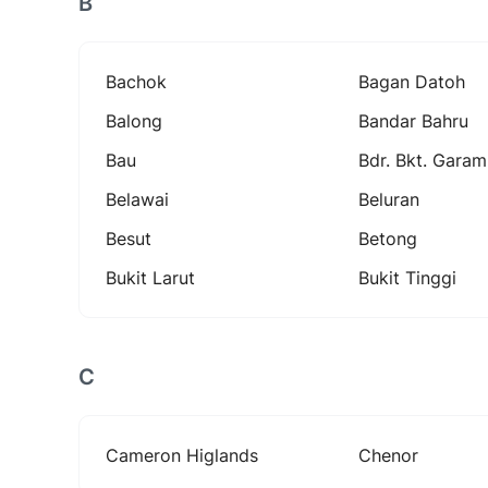
B
Bachok
Bagan Datoh
Balong
Bandar Bahru
Bau
Bdr. Bkt. Garam
Belawai
Beluran
Besut
Betong
Bukit Larut
Bukit Tinggi
C
Cameron Higlands
Chenor