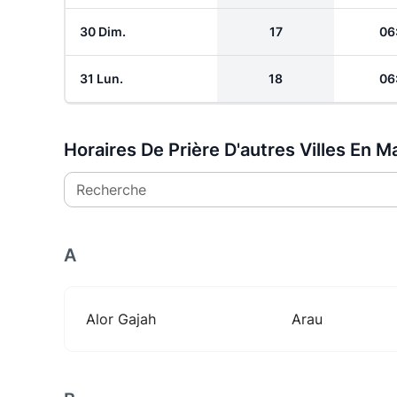
30 Dim.
17
06
31 Lun.
18
06
Horaires De Prière D'autres Villes En Ma
Recherche
A
Alor Gajah
Arau