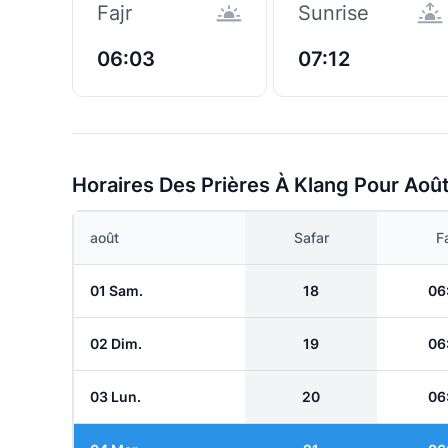
Fajr
Sunrise
06:03
07:12
Horaires Des Prières À Klang Pour Aoû
août
Safar
Fa
01 Sam.
18
06
02 Dim.
19
06
03 Lun.
20
06