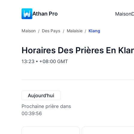
Athan Pro
Maison
D
Maison
Des Pays
Malaisie
Klang
/
/
/
Horaires Des Prières En Kla
13:23 • +08:00 GMT
Aujourd'hui
Prochaine prière dans
00:39:55