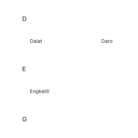
D
Dalat
Daro
E
Engkelili
G