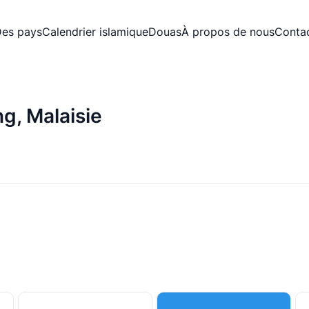
es pays
Calendrier islamique
Douas
À propos de nous
Conta
ng, Malaisie