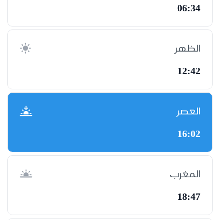
06:34
الظهر
12:42
العصر
16:02
المغرب
18:47