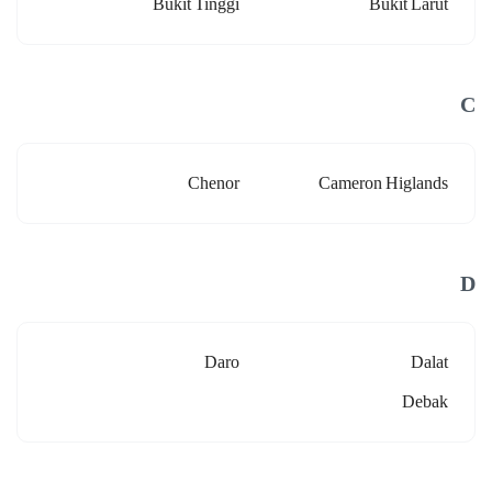
Bukit Tinggi
Bukit Larut
C
Chenor
Cameron Higlands
D
Daro
Dalat
Debak