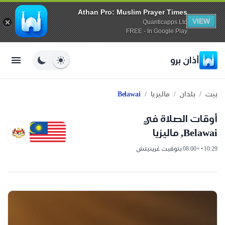
Athan Pro: Muslim Prayer Times
VIEW
Quanticapps Ltd
FREE - In Google Play
أذان برو
/
/
/
بيت
بلدان
ماليزيا
Belawai
أوقات الصلاة في
Belawai, ماليزيا
10:29 • +08:00 بتوقيت غرينيتش