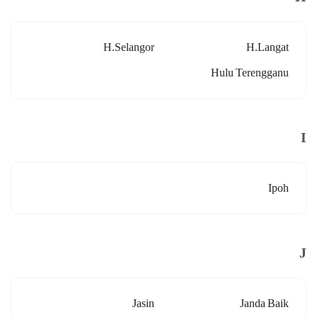
H.selangor
H.langat
Hulu Terengganu
I
Ipoh
J
Jasin
Janda Baik