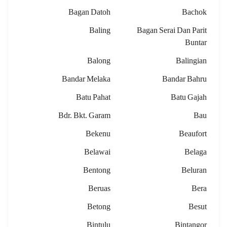
Bagan Datoh
Bachok
Baling
Bagan Serai Dan Parit
Buntar
Balong
Balingian
Bandar Melaka
Bandar Bahru
Batu Pahat
Batu Gajah
Bdr. Bkt. Garam
Bau
Bekenu
Beaufort
Belawai
Belaga
Bentong
Beluran
Beruas
Bera
Betong
Besut
Bintulu
Bintangor