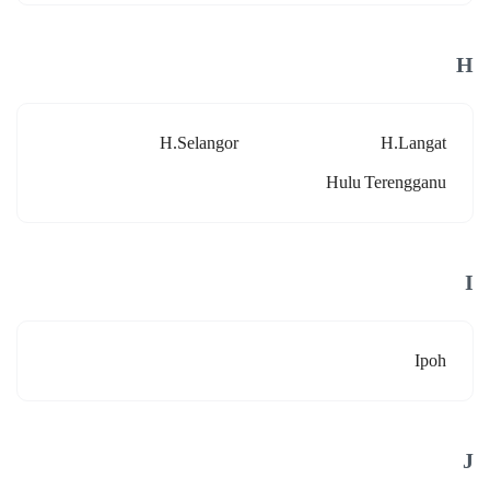
H
H.selangor
H.langat
Hulu Terengganu
I
Ipoh
J