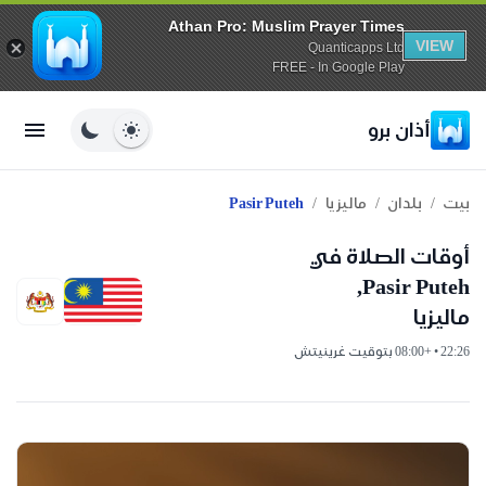
Athan Pro: Muslim Prayer Times
VIEW
Quanticapps Ltd
FREE - In Google Play
أذان برو
/
/
/
بيت
بلدان
ماليزيا
Pasir Puteh
أوقات الصلاة في
Pasir Puteh,
ماليزيا
22:26 • +08:00 بتوقيت غرينيتش