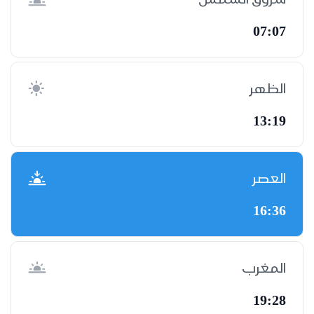
07:07
الظهر
13:19
العصر
16:36
المغرب
19:28