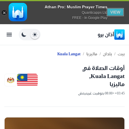
Athan Pro: Muslim Prayer Times
VIEW
Quanticapps Ltd
FREE - In Google Play
أذان برو
/
/
/
بيت
بلدان
ماليزيا
Kuala Langat
أوقات الصلاة في
Kuala Langat,
ماليزيا
03:45 • +08:00 بتوقيت غرينيتش