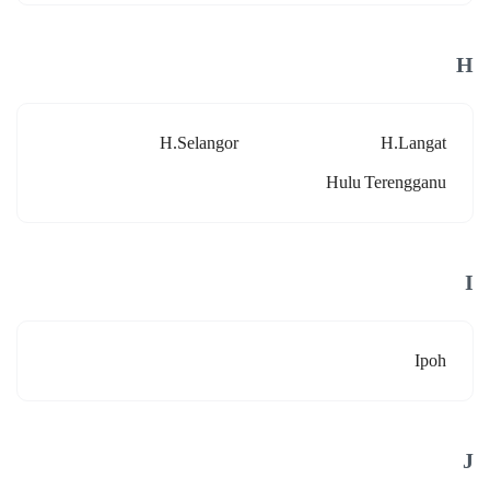
H
H.selangor
H.langat
Hulu Terengganu
I
Ipoh
J