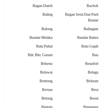
Bagan Datoh
Bachok
Baling
Bagan Serai Dan Parit
Buntar
Balong
Balingian
Bandar Melaka
Bandar Bahru
Batu Pahat
Batu Gajah
Bdr. Bkt. Garam
Bau
Bekenu
Beaufort
Belawai
Belaga
Bentong
Beluran
Beruas
Bera
Betong
Besut
Bintulu
Bintangor