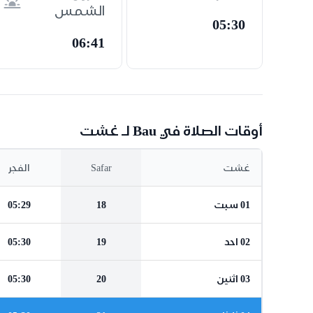
الشمس
05:30
06:41
أوقات الصلاة في Bau لـ غشت
غشت
Safar
الفجر
01 سبت
18
05:29
02 احد
19
05:30
03 اثنين
20
05:30