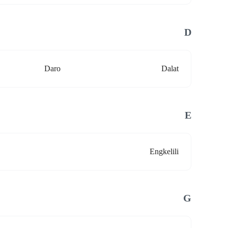
D
Daro
Dalat
E
Engkelili
G