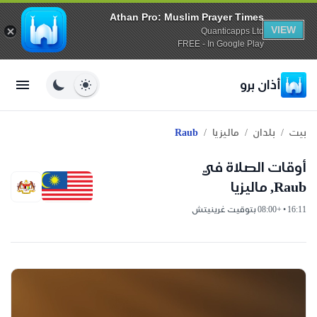
Athan Pro: Muslim Prayer Times
VIEW
Quanticapps Ltd
FREE - In Google Play
أذان برو
/
/
/
بيت
بلدان
ماليزيا
Raub
أوقات الصلاة في
Raub, ماليزيا
16:11 • +08:00 بتوقيت غرينيتش