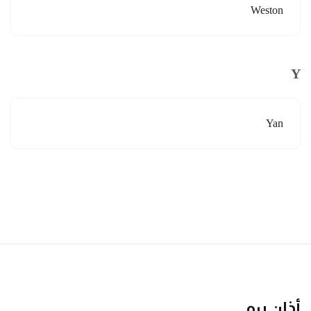
Weston
Y
Yan
أذان برو