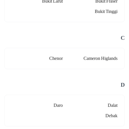
Bukit Larut
Bukit Fraser
Bukit Tinggi
C
Chenor
Cameron Higlands
D
Daro
Dalat
Debak