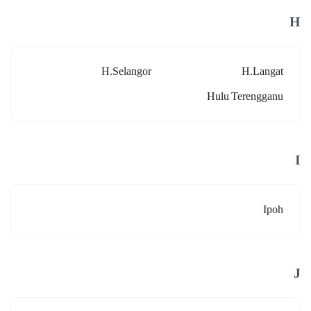
H
H.selangor
H.langat
Hulu Terengganu
I
Ipoh
J