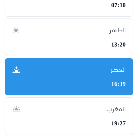
07:10
الظهر
13:20
العصر
16:39
المغرب
19:27