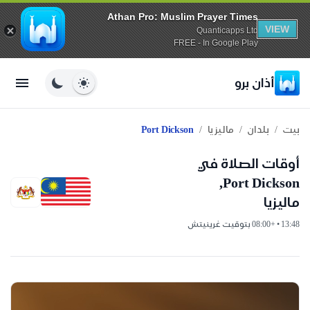
Athan Pro: Muslim Prayer Times
VIEW
Quanticapps Ltd
FREE - In Google Play
أذان برو
/
/
/
بيت
بلدان
ماليزيا
Port Dickson
أوقات الصلاة في
Port Dickson,
ماليزيا
13:48 • +08:00 بتوقيت غرينيتش