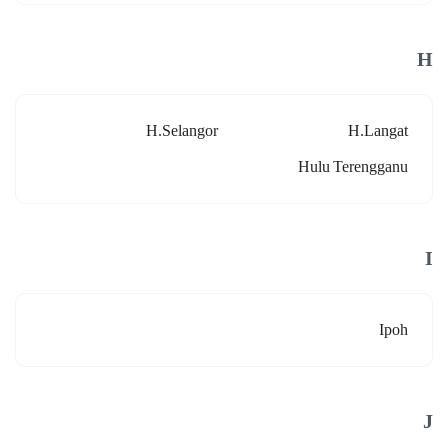
H
H.selangor
H.langat
Hulu Terengganu
I
Ipoh
J