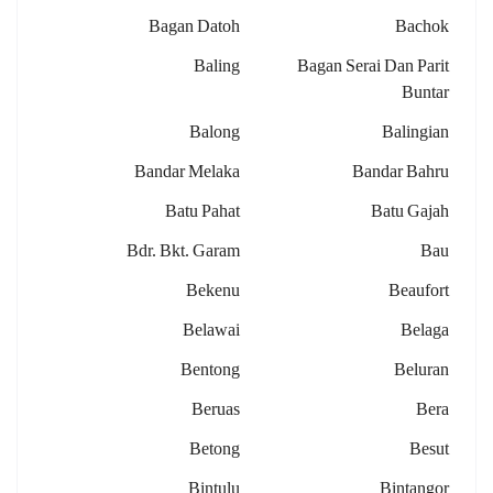
Bagan Datoh
Bachok
Baling
Bagan Serai Dan Parit
Buntar
Balong
Balingian
Bandar Melaka
Bandar Bahru
Batu Pahat
Batu Gajah
Bdr. Bkt. Garam
Bau
Bekenu
Beaufort
Belawai
Belaga
Bentong
Beluran
Beruas
Bera
Betong
Besut
Bintulu
Bintangor