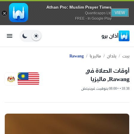
Athan Pro: Muslim Prayer Times
VIEW
Quanticapps Ltd
FREE - In Google Play
أذان برو
/
/
/
بيت
بلدان
ماليزيا
Rawang
أوقات الصلاة في
Rawang, ماليزيا
18:38 • +08:00 بتوقيت غرينيتش