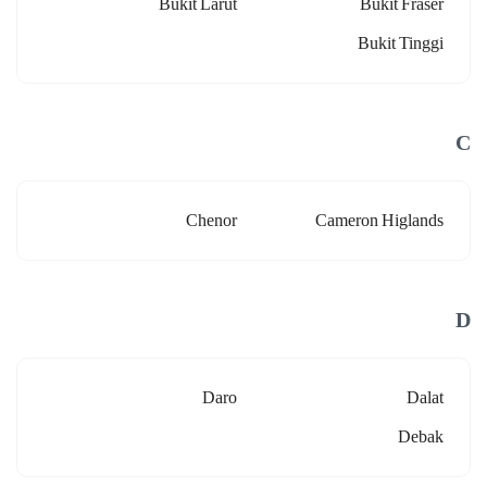
Bukit Larut
Bukit Fraser
Bukit Tinggi
C
Chenor
Cameron Higlands
D
Daro
Dalat
Debak