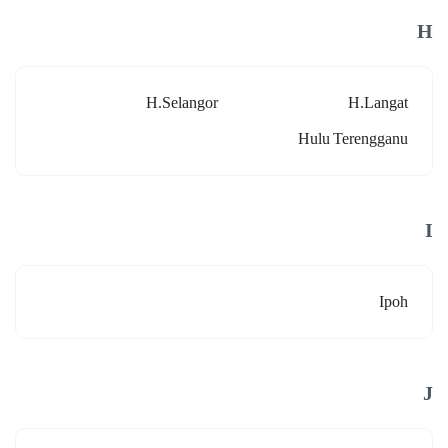
H
H.selangor
H.langat
Hulu Terengganu
I
Ipoh
J