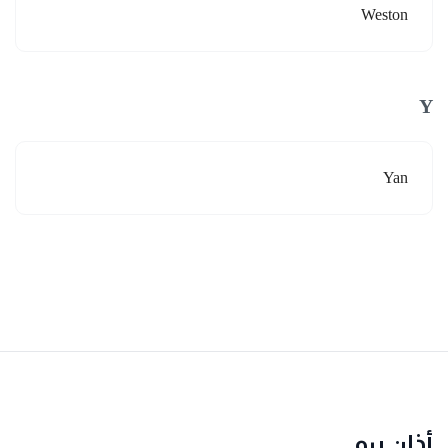
Weston
Y
Yan
أذان برو