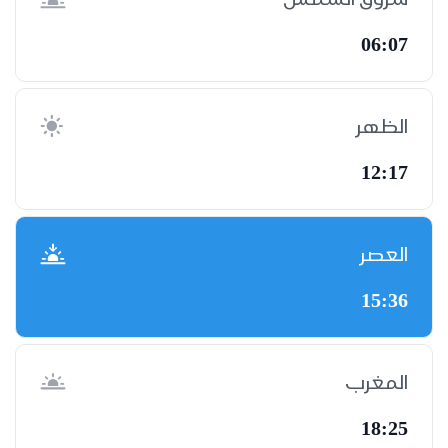
06:07
الظهر
12:17
العصر
15:36
المغرب
18:25