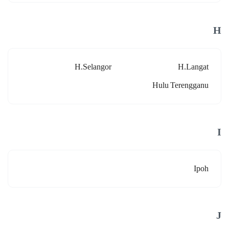
H
H.selangor
H.langat
Hulu Terengganu
I
Ipoh
J