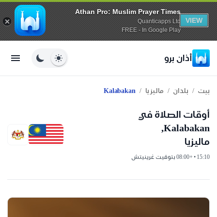
Athan Pro: Muslim Prayer Times
VIEW
Quanticapps Ltd
FREE - In Google Play
أذان برو
/
/
/
بيت
بلدان
ماليزيا
Kalabakan
أوقات الصلاة في
Kalabakan,
ماليزيا
15:10 • +08:00 بتوقيت غرينيتش