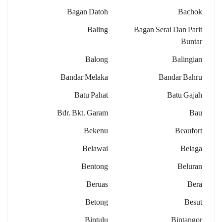
Bagan Datoh
Bachok
Baling
Bagan Serai Dan Parit
Buntar
Balong
Balingian
Bandar Melaka
Bandar Bahru
Batu Pahat
Batu Gajah
Bdr. Bkt. Garam
Bau
Bekenu
Beaufort
Belawai
Belaga
Bentong
Beluran
Beruas
Bera
Betong
Besut
Bintulu
Bintangor